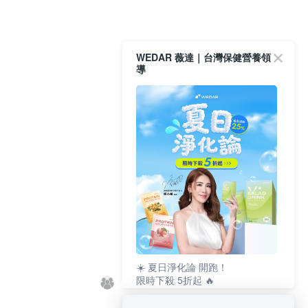
WEDAR 薇達｜台灣保健營養領
導
☀️ 夏日淨化論 開跑！
限時下殺 5折起 🔥
最高回饋 25% 👛
清爽補給趁現在 💚