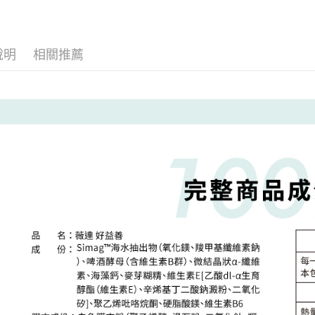
臺灣中
元大商
兆豐國
聯邦商
匯豐（
Apple Pay
玉山商
台中商
元大商
聯邦商
台新國
華泰商
玉山商
街口支付
元大商
說明
相關推薦
台灣樂
遠東國
台新國
玉山商
永豐商
台灣樂
悠遊付
台新國
星展（
台灣樂
中國信
Google Pa
全盈+PAY
大哥付你
相關說明
【大哥付
AFTEE先
1.本服務
2.付款方
相關說明
流程，驗
【關於「A
Hami Poin
完成交易
AFTEE
3.實際核
便利好安
相關說明
4.訂單成
１．簡單
「Hami
消。如遇
ATM付款
２．便利
信會員帳號後
無法說明
３．安心
元)。
【繳款方
貨到付款
1.分期款
【「AFT