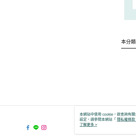
本分類
本網站中使用 cookie，欲查詢有關
設定，請參閱本網站「
隱私權條款
使用 cookie。
了解更多 >