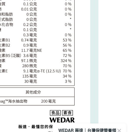
方式選擇「AFTEE先享後付」後，將跳轉至「AFTEE先享後
訊連結打開帳單後，可選擇「超商條碼／台灣大直營門市／銀行轉
頁面，進行簡訊認證並確認金額後，即可完成結帳。
付／iPASS MONEY」等通路繳費。
成立數日內，您將收到繳費通知簡訊。
費通知簡訊後14天內，點擊此簡訊中的連結，可透過四大超商
商】取貨時付款
項】
網路銀行／等多元方式進行付款，方視為交易完成。
係由「台灣大哥大股份有限公司」（以下簡稱本公司）所提供，讓
：結帳手續完成當下不需立刻繳費，但若您需要取消訂單，請聯
5，滿NT$1,500(含以上)免運費
易時，得透過本服務購買商品或服務，並由商店將買賣／分期付
的店家。未經商家同意取消之訂單仍視為有效，需透過AFTEE
金債權讓與本公司後，依約使用本公司帳單繳交帳款。
繳納相關費用。
商取貨】先付款
意付款使用「大哥付你分期」之契約關係目的，商店將以您的個人
否成功請以「AFTEE先享後付 」之結帳頁面顯示為準，若有關於
5，滿NT$1,500(含以上)免運費
含姓名、電話或地址）提供予台灣大哥大進項蒐集、處理及利
功／繳費後需取消欲退款等相關疑問，請聯繫「AFTEE先享後
公司與您本人進行分期帳單所需資料之確認、核對及更正。
援中心」
https://netprotections.freshdesk.com/support/home
戶服務條款，請詳閱以下連結：
https://oppay.tw/userRule
超商】取貨時付款
項】
5，滿NT$1,500(含以上)免運費
恩沛科技股份有限公司提供之「AFTEE先享後付」服務完成之
依本服務之必要範圍內提供個人資料，並將交易相關給付款項請
超商取貨】先付款
讓予恩沛科技股份有限公司。
5，滿NT$1,500(含以上)免運費
個人資料處理事宜，請瀏覽以下網址：
ee.tw/terms/#terms3
府】先付款
年的使用者請事先徵得法定代理人或監護人之同意方可使用
E先享後付」，若未經同意申辦者引起之損失，本公司不負相關責
5，滿NT$1,500(含以上)免運費
AFTEE先享後付」時，將依據個別帳號之用戶狀況，依本公司
府】貨到時付款
核予不同之上限額度；若仍有額度不足之情形，本公司將視審查
20，滿NT$1,500(含以上)免運費
用戶進行身份認證。
WEDAR 薇達｜台灣保健營養領
一人註冊多個帳號或使用他人資訊註冊。若發現惡意使用之情