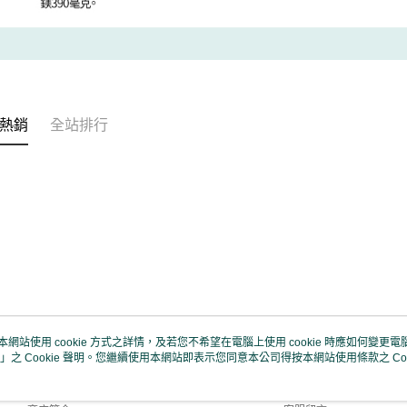
形，恩沛
動。
熱銷
全站排行
本網站使用 cookie 方式之詳情，及若您不希望在電腦上使用 cookie 時應如何變更電腦的
」之 Cookie 聲明。您繼續使用本網站即表示您同意本公司得按本網站使用條款之 Coo
關於我們
客服資訊
品牌故事
購物說明