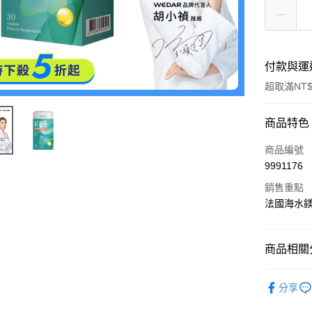
付款與運
超取滿NT$
付款方式
商品特色
信用卡一
商品編號
9991176
信用卡分
銷售重點
3 期 
法國海水鎂
6 期 
合作金
華南商
12 期
合作金
上海商
商品相關分
華南商
24 期
合作金
國泰世
上海商
華南商
📺電視購
臺灣中
合作金
超商取貨
國泰世
分享
上海商
匯豐（
華南商
臺灣中
國泰世
聯邦商
LINE Pay
上海商
匯豐（