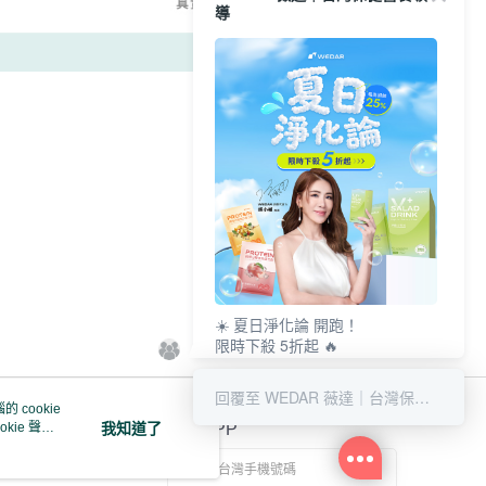
導
科技股份有限公司將有權停止該用戶之使用額度並採取法律行
☀️ 夏日淨化論 開跑！
限時下殺 5折起 🔥
最高回饋 25% 👛
清爽補給趁現在 💚
回覆至 WEDAR 薇達｜台灣保健營養領導
 cookie
kie 聲明
我知道了
官方APP