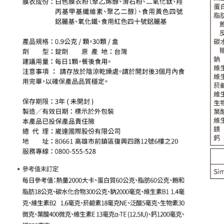
醒簡訊。
１．於結帳
2.透過簡
付」結帳
運送方式
帳／街口支
２．訂單
３．收到繳
【全家超
【注意事
／ATM／
1.本服務
※ 請注意
每筆NT$8
用戶於交
絡購買商品
款買賣價
先享後付
【全家超
2.基於同
※ 交易是
每筆NT$8
資料（包
是否繳費成
用，由本
付客戶支
3.完整用
【7-11
【注意事
每筆NT$8
１．透過由
交易，需
【7-11
求債權轉
每筆NT$8
２．關於
https://aft
【宅配到
３．未成
「AFTE
每筆NT$8
任。
４．使用「
【宅配到
即時審查
每筆NT$1
結果請求
５．嚴禁