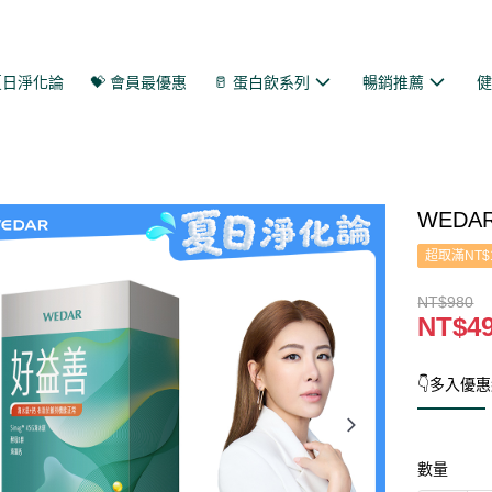
 夏日淨化論
💝 會員最優惠
🥛 蛋白飲系列
暢銷推薦
WEDA
超取滿NT$
NT$980
NT$4
👇多入優惠
數量