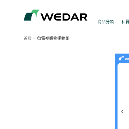
商品分類
☀️
首頁
📺電視購物暢銷組