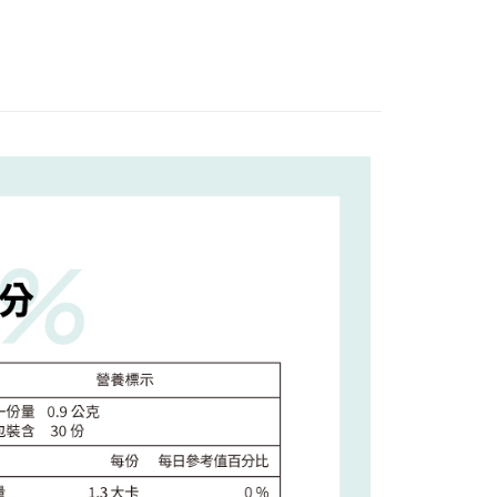
小企業銀行
台中商業銀行
業銀行
永豐商業銀行
際商業銀行
臺灣中小企業銀行
業銀行
遠東國際商業銀行
台灣）商業銀行
華泰商業銀行
業銀行
星展（台灣）商業銀行
業銀行
匯豐（台灣）商業銀行
業銀行
永豐商業銀行
業銀行
遠東國際商業銀行
際商業銀行
中國信託商業銀行
業銀行
聯邦商業銀行
業銀行
星展（台灣）商業銀行
業銀行
永豐商業銀行
天信用卡公司
際商業銀行
元大商業銀行
際商業銀行
中國信託商業銀行
業銀行
星展（台灣）商業銀行
業銀行
玉山商業銀行
天信用卡公司
際商業銀行
中國信託商業銀行
台灣）商業銀行
台新國際商業銀行
天信用卡公司
託商業銀行
台灣樂天信用卡公司
y
分期
你分期使用說明】
享後付
由台灣大哥大提供，台灣大哥大用戶可立即使用無須另外申請。
式選擇「大哥付你分期」，訂單成立後會自動跳轉到大哥付的交易
證手機門號後，選擇欲分期的期數、繳款截止日，確認付款後即
FTEE先享後付」】
t
。
先享後付是「在收到商品之後才付款」的支付方式。 讓您購物簡單
准額度、可分期數及費用金額請依後續交易確認頁面所載為準。
心！
立30分鐘內，如未前往確認交易或遇審核未通過，訂單將自動取
：不需註冊會員、不需綁卡、不需儲值。
 Point」為中華電信所提供之點數服務，可於會員專區綁定中華電
「轉專審核」未通過狀況，表示未達大哥付你分期系統評分，恕
：只要手機號碼，簡訊認證，即可結帳。
，即可在購物車使用 Hami Point 折抵消費金額 (1點等於1
評估內容。
：先確認商品／服務後，再付款。
式說明】
項不併入電信帳單，「大哥付你分期」於每月結算日後寄送繳費提
EE先享後付」結帳流程】