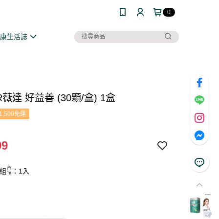
0
健康生活誌
R薇達 好益善 (30顆/盒) 1盒
1,500免運
99
組👇：1入