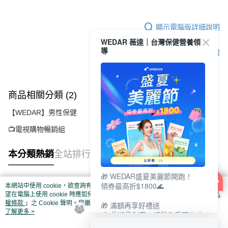
3.完整用戶服務條款，請詳閱以下連結：
https://oppay.tw/userRule
每筆NT$85，滿NT$1,500(含以上)免運費
【注意事項】
１．透過由恩沛科技股份有限公司提供之「AFTEE先享後付」服務完成之交
顯示電腦版詳細說明
【7-11超商取貨】先付款
易，需依本服務之必要範圍內提供個人資料，並將交易相關給付款項請求債
WEDAR 薇達｜台灣保健營養領
每筆NT$85，滿NT$1,500(含以上)免運費
權轉讓予恩沛科技股份有限公司。
導
客服
２．關於個人資料處理事宜，請瀏覽以下網址：
https://aftee.tw/terms/#terms3
【宅配到府】先付款
３．未成年的使用者請事先徵得法定代理人或監護人之同意方可使用
每筆NT$85，滿NT$1,500(含以上)免運費
「AFTEE先享後付」，若未經同意申辦者引起之損失，本公司不負相關責
任。
商品相關分類 (2)
【宅配到府】貨到時付款
４．使用「AFTEE先享後付」時，將依據個別帳號之用戶狀況，依本公司即
時審查核予不同之上限額度；若仍有額度不足之情形，本公司將視審查結果
每筆NT$120，滿NT$1,500(含以上)免運費
【WEDAR】男性保健
請求用戶進行身份認證。
５．嚴禁一人註冊多個帳號或使用他人資訊註冊。若發現惡意使用之情形，
📺電視購物暢銷組
恩沛科技股份有限公司將有權停止該用戶之使用額度並採取法律行動。
本分類熱銷
全站排行
🎁 WEDAR盛夏美麗節開跑！
領券最高折$1800🌊
本網站中使用 cookie，欲查詢有關本網站使用 cookie 方式之詳情，及若您不希
熱門標籤
望在電腦上使用 cookie 時應如何變更電腦的 cookie 設定，請參閱本網站「
隱私
權條款
」之 Cookie 聲明。您繼續使用本網站即表示您同意本公司得按本網站使
🎁 滿額再享好禮送
用條款之 Cookie 聲明使用 cookie。
了解更多 >
💳 分期零利率，輕鬆入手不心疼