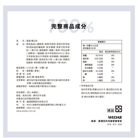
大哥付你分期
相關說明
【大哥付你分期使用說明】
AFTEE先享後付
1.本服務由台灣大哥大提供，台灣大哥大用戶可立即使用無須另外申請。
2.付款方式選擇「大哥付你分期」，訂單成立後會自動跳轉到大哥付的交易
相關說明
流程，驗證手機門號後，選擇欲分期的期數、繳款截止日，確認付款後即完
【關於「AFTEE先享後付」】
成交易。
Hami Point
AFTEE先享後付是「在收到商品之後才付款」的支付方式。 讓您購物簡單
3.實際核准額度、可分期數及費用金額請依後續交易確認頁面所載為準。
便利好安心！
相關說明
4.訂單成立30分鐘內，如未前往確認交易或遇審核未通過，訂單將自動取
１．簡單：不需註冊會員、不需綁卡、不需儲值。
「Hami Point」為中華電信所提供之點數服務，可於會員專區綁定中華電信
消。如遇「轉專審核」未通過狀況，表示未達大哥付你分期系統評分，恕無
２．便利：只要手機號碼，簡訊認證，即可結帳。
ATM付款
會員帳號後，即可在購物車使用 Hami Point 折抵消費金額 (1點等於1元)。
法說明評估內容。
３．安心：先確認商品／服務後，再付款。
【繳款方式說明】
貨到付款
1.分期款項不併入電信帳單，「大哥付你分期」於每月結算日後寄送繳費提
【「AFTEE先享後付」結帳流程】
醒簡訊。
１．於結帳方式選擇「AFTEE先享後付」後，將跳轉至「AFTEE先享後付」
2.透過簡訊連結打開帳單後，可選擇「超商條碼／台灣大直營門市／銀行轉
結帳頁面，進行簡訊認證並確認金額後，即可完成結帳。
運送方式
帳／街口支付／iPASS MONEY」等通路繳費。
２．訂單成立數日內，您將收到繳費通知簡訊。
【全家超商】取貨時付款
３．收到繳費通知簡訊後14天內，點擊此簡訊中的連結，可透過四大超商／
【注意事項】
ATM／網路銀行／等多元方式進行付款，方視為交易完成。
每筆NT$85，滿NT$1,500(含以上)免運費
1.本服務係由「台灣大哥大股份有限公司」（以下簡稱本公司）所提供，讓
※ 請注意：結帳手續完成當下不需立刻繳費，但若您需要取消訂單，請聯絡
用戶於交易時，得透過本服務購買商品或服務，並由商店將買賣／分期付款
購買商品的店家。未經商家同意取消之訂單仍視為有效，需透過AFTEE先享
【全家超商取貨】先付款
買賣價金債權讓與本公司後，依約使用本公司帳單繳交帳款。
後付繳納相關費用。
2.基於同意付款使用「大哥付你分期」之契約關係目的，商店將以您的個人
每筆NT$85，滿NT$1,500(含以上)免運費
※ 交易是否成功請以「AFTEE先享後付 」之結帳頁面顯示為準，若有關於
資料（包含姓名、電話或地址）提供予台灣大哥大進項蒐集、處理及利用，
是否繳費成功／繳費後需取消欲退款等相關疑問，請聯繫「AFTEE先享後付
由本公司與您本人進行分期帳單所需資料之確認、核對及更正。
【7-11超商】取貨時付款
客戶支援中心」
https://netprotections.freshdesk.com/support/home