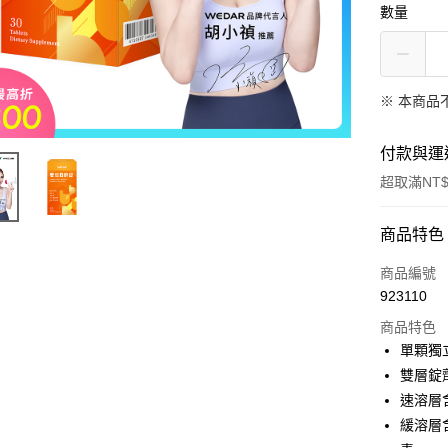
數量
※ 本商品
付款與運
超取滿NT$
付款方式
商品特色
信用卡一
商品編號
923110
信用卡分
商品特色
3 期 
單顆獨
6 期 
合作金
雙層錠
華南商
12 期
速溶層
合作金
上海商
華南商
緩溶層
24 期
合作金
國泰世
上海商