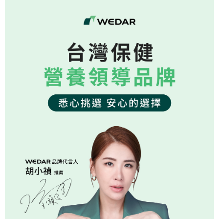
全盈+PAY
大哥付你分期
相關說明
【大哥付你分期使用說明】
AFTEE先享後付
1.本服務由台灣大哥大提供，台灣大哥大用戶可立即使用無須另外申請。
2.付款方式選擇「大哥付你分期」，訂單成立後會自動跳轉到大哥付的交易
相關說明
流程，驗證手機門號後，選擇欲分期的期數、繳款截止日，確認付款後即完
【關於「AFTEE先享後付」】
成交易。
Hami Point
AFTEE先享後付是「在收到商品之後才付款」的支付方式。 讓您購物簡單
3.實際核准額度、可分期數及費用金額請依後續交易確認頁面所載為準。
便利好安心！
相關說明
4.訂單成立30分鐘內，如未前往確認交易或遇審核未通過，訂單將自動取
１．簡單：不需註冊會員、不需綁卡、不需儲值。
「Hami Point」為中華電信所提供之點數服務，可於會員專區綁定中華電信
消。如遇「轉專審核」未通過狀況，表示未達大哥付你分期系統評分，恕無
２．便利：只要手機號碼，簡訊認證，即可結帳。
ATM付款
會員帳號後，即可在購物車使用 Hami Point 折抵消費金額 (1點等於1元)。
法說明評估內容。
３．安心：先確認商品／服務後，再付款。
【繳款方式說明】
貨到付款
1.分期款項不併入電信帳單，「大哥付你分期」於每月結算日後寄送繳費提
【「AFTEE先享後付」結帳流程】
醒簡訊。
１．於結帳方式選擇「AFTEE先享後付」後，將跳轉至「AFTEE先享後付」
2.透過簡訊連結打開帳單後，可選擇「超商條碼／台灣大直營門市／銀行轉
結帳頁面，進行簡訊認證並確認金額後，即可完成結帳。
運送方式
帳／街口支付／iPASS MONEY」等通路繳費。
２．訂單成立數日內，您將收到繳費通知簡訊。
【全家超商】取貨時付款
３．收到繳費通知簡訊後14天內，點擊此簡訊中的連結，可透過四大超商／
【注意事項】
ATM／網路銀行／等多元方式進行付款，方視為交易完成。
每筆NT$85，滿NT$1,500(含以上)免運費
1.本服務係由「台灣大哥大股份有限公司」（以下簡稱本公司）所提供，讓
※ 請注意：結帳手續完成當下不需立刻繳費，但若您需要取消訂單，請聯絡
用戶於交易時，得透過本服務購買商品或服務，並由商店將買賣／分期付款
購買商品的店家。未經商家同意取消之訂單仍視為有效，需透過AFTEE先享
【全家超商取貨】先付款
買賣價金債權讓與本公司後，依約使用本公司帳單繳交帳款。
後付繳納相關費用。
2.基於同意付款使用「大哥付你分期」之契約關係目的，商店將以您的個人
每筆NT$85，滿NT$1,500(含以上)免運費
※ 交易是否成功請以「AFTEE先享後付 」之結帳頁面顯示為準，若有關於