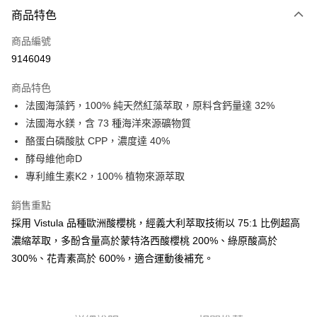
付款方式
商品特色
信用卡一次付款
商品編號
信用卡分期付款
9146049
3 期 0 利率 每期
NT$660
21家銀行
商品特色
6 期 0 利率 每期
NT$330
21家銀行
合作金庫商業銀行
第一商業銀行
法國海藻鈣，100% 純天然紅藻萃取，原料含鈣量達 32%
華南商業銀行
彰化商業銀行
12 期 0 利率 每期
NT$165
21家銀行
合作金庫商業銀行
第一商業銀行
法國海水鎂，含 73 種海洋來源礦物質
上海商業儲蓄銀行
台北富邦商業銀行
華南商業銀行
彰化商業銀行
24 期 0 利率 每期
NT$82
20家銀行
合作金庫商業銀行
第一商業銀行
國泰世華商業銀行
兆豐國際商業銀行
酪蛋白磷酸肽 CPP，濃度達 40%
上海商業儲蓄銀行
台北富邦商業銀行
華南商業銀行
彰化商業銀行
臺灣中小企業銀行
台中商業銀行
合作金庫商業銀行
第一商業銀行
酵母維他命D
超商取貨付款
國泰世華商業銀行
兆豐國際商業銀行
上海商業儲蓄銀行
台北富邦商業銀行
匯豐（台灣）商業銀行
華泰商業銀行
華南商業銀行
彰化商業銀行
臺灣中小企業銀行
台中商業銀行
專利維生素K2，100% 植物來源萃取
國泰世華商業銀行
兆豐國際商業銀行
聯邦商業銀行
遠東國際商業銀行
LINE Pay
上海商業儲蓄銀行
台北富邦商業銀行
匯豐（台灣）商業銀行
華泰商業銀行
臺灣中小企業銀行
台中商業銀行
元大商業銀行
永豐商業銀行
兆豐國際商業銀行
臺灣中小企業銀行
銷售重點
聯邦商業銀行
遠東國際商業銀行
匯豐（台灣）商業銀行
華泰商業銀行
Apple Pay
玉山商業銀行
星展（台灣）商業銀行
台中商業銀行
匯豐（台灣）商業銀行
元大商業銀行
永豐商業銀行
採用 Vistula 品種歐洲酸櫻桃，經義大利萃取技術以 75:1 比例超高
聯邦商業銀行
遠東國際商業銀行
台新國際商業銀行
中國信託商業銀行
華泰商業銀行
聯邦商業銀行
玉山商業銀行
星展（台灣）商業銀行
街口支付
濃縮萃取，多酚含量高於蒙特洛西酸櫻桃 200%、綠原酸高於
元大商業銀行
永豐商業銀行
台灣樂天信用卡公司
遠東國際商業銀行
元大商業銀行
台新國際商業銀行
中國信託商業銀行
玉山商業銀行
星展（台灣）商業銀行
300%、花青素高於 600%，適合運動後補充。
永豐商業銀行
玉山商業銀行
台灣樂天信用卡公司
悠遊付
台新國際商業銀行
中國信託商業銀行
星展（台灣）商業銀行
台新國際商業銀行
台灣樂天信用卡公司
中國信託商業銀行
台灣樂天信用卡公司
Google Pay