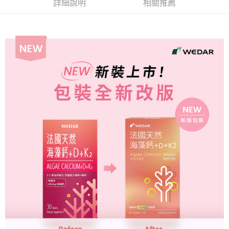
全盈+PAY
詳細說明
相關推薦
大哥付你分期
相關說明
【大哥付你分期使用說明】
AFTEE先享後付
1.本服務由台灣大哥大提供，台灣大哥大用戶可立即使用無須另外申請。
2.付款方式選擇「大哥付你分期」，訂單成立後會自動跳轉到大哥付的交易
相關說明
流程，驗證手機門號後，選擇欲分期的期數、繳款截止日，確認付款後即完
【關於「AFTEE先享後付」】
成交易。
Hami Point
AFTEE先享後付是「在收到商品之後才付款」的支付方式。 讓您購物簡單
3.實際核准額度、可分期數及費用金額請依後續交易確認頁面所載為準。
便利好安心！
相關說明
4.訂單成立30分鐘內，如未前往確認交易或遇審核未通過，訂單將自動取
１．簡單：不需註冊會員、不需綁卡、不需儲值。
「Hami Point」為中華電信所提供之點數服務，可於會員專區綁定中華電信
消。如遇「轉專審核」未通過狀況，表示未達大哥付你分期系統評分，恕無
２．便利：只要手機號碼，簡訊認證，即可結帳。
ATM付款
會員帳號後，即可在購物車使用 Hami Point 折抵消費金額 (1點等於1元)。
法說明評估內容。
３．安心：先確認商品／服務後，再付款。
【繳款方式說明】
貨到付款
1.分期款項不併入電信帳單，「大哥付你分期」於每月結算日後寄送繳費提
【「AFTEE先享後付」結帳流程】
醒簡訊。
１．於結帳方式選擇「AFTEE先享後付」後，將跳轉至「AFTEE先享後付」
2.透過簡訊連結打開帳單後，可選擇「超商條碼／台灣大直營門市／銀行轉
結帳頁面，進行簡訊認證並確認金額後，即可完成結帳。
運送方式
帳／街口支付／iPASS MONEY」等通路繳費。
２．訂單成立數日內，您將收到繳費通知簡訊。
【全家超商】取貨時付款
３．收到繳費通知簡訊後14天內，點擊此簡訊中的連結，可透過四大超商／
【注意事項】
ATM／網路銀行／等多元方式進行付款，方視為交易完成。
每筆NT$85，滿NT$1,500(含以上)免運費
1.本服務係由「台灣大哥大股份有限公司」（以下簡稱本公司）所提供，讓
※ 請注意：結帳手續完成當下不需立刻繳費，但若您需要取消訂單，請聯絡
用戶於交易時，得透過本服務購買商品或服務，並由商店將買賣／分期付款
購買商品的店家。未經商家同意取消之訂單仍視為有效，需透過AFTEE先享
【全家超商取貨】先付款
買賣價金債權讓與本公司後，依約使用本公司帳單繳交帳款。
後付繳納相關費用。
2.基於同意付款使用「大哥付你分期」之契約關係目的，商店將以您的個人
每筆NT$85，滿NT$1,500(含以上)免運費
※ 交易是否成功請以「AFTEE先享後付 」之結帳頁面顯示為準，若有關於
資料（包含姓名、電話或地址）提供予台灣大哥大進項蒐集、處理及利用，