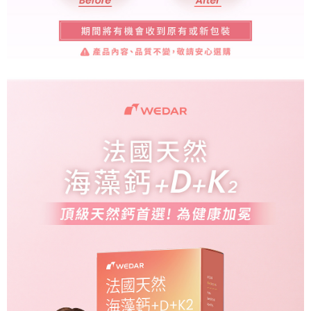
是否繳費成功／繳費後需取消欲退款等相關疑問，請聯繫「AFTEE先享後付
由本公司與您本人進行分期帳單所需資料之確認、核對及更正。
【7-11超商】取貨時付款
客戶支援中心」
https://netprotections.freshdesk.com/support/home
3.完整用戶服務條款，請詳閱以下連結：
https://oppay.tw/userRule
每筆NT$85，滿NT$1,500(含以上)免運費
【注意事項】
１．透過由恩沛科技股份有限公司提供之「AFTEE先享後付」服務完成之交
【7-11超商取貨】先付款
易，需依本服務之必要範圍內提供個人資料，並將交易相關給付款項請求債
每筆NT$85，滿NT$1,500(含以上)免運費
權轉讓予恩沛科技股份有限公司。
２．關於個人資料處理事宜，請瀏覽以下網址：
https://aftee.tw/terms/#terms3
【宅配到府】先付款
３．未成年的使用者請事先徵得法定代理人或監護人之同意方可使用
每筆NT$85，滿NT$1,500(含以上)免運費
「AFTEE先享後付」，若未經同意申辦者引起之損失，本公司不負相關責
任。
【宅配到府】貨到時付款
４．使用「AFTEE先享後付」時，將依據個別帳號之用戶狀況，依本公司即
時審查核予不同之上限額度；若仍有額度不足之情形，本公司將視審查結果
每筆NT$120，滿NT$1,500(含以上)免運費
請求用戶進行身份認證。
５．嚴禁一人註冊多個帳號或使用他人資訊註冊。若發現惡意使用之情形，
恩沛科技股份有限公司將有權停止該用戶之使用額度並採取法律行動。