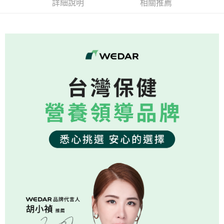
全盈+PAY
詳細說明
相關推薦
大哥付你分期
相關說明
【大哥付你分期使用說明】
AFTEE先享後付
1.本服務由台灣大哥大提供，台灣大哥大用戶可立即使用無須另外申請。
2.付款方式選擇「大哥付你分期」，訂單成立後會自動跳轉到大哥付的交易
相關說明
流程，驗證手機門號後，選擇欲分期的期數、繳款截止日，確認付款後即完
【關於「AFTEE先享後付」】
成交易。
Hami Point
AFTEE先享後付是「在收到商品之後才付款」的支付方式。 讓您購物簡單
3.實際核准額度、可分期數及費用金額請依後續交易確認頁面所載為準。
便利好安心！
相關說明
4.訂單成立30分鐘內，如未前往確認交易或遇審核未通過，訂單將自動取
１．簡單：不需註冊會員、不需綁卡、不需儲值。
「Hami Point」為中華電信所提供之點數服務，可於會員專區綁定中華電信
消。如遇「轉專審核」未通過狀況，表示未達大哥付你分期系統評分，恕無
２．便利：只要手機號碼，簡訊認證，即可結帳。
ATM付款
會員帳號後，即可在購物車使用 Hami Point 折抵消費金額 (1點等於1元)。
法說明評估內容。
３．安心：先確認商品／服務後，再付款。
【繳款方式說明】
貨到付款
1.分期款項不併入電信帳單，「大哥付你分期」於每月結算日後寄送繳費提
【「AFTEE先享後付」結帳流程】
醒簡訊。
１．於結帳方式選擇「AFTEE先享後付」後，將跳轉至「AFTEE先享後付」
2.透過簡訊連結打開帳單後，可選擇「超商條碼／台灣大直營門市／銀行轉
結帳頁面，進行簡訊認證並確認金額後，即可完成結帳。
運送方式
帳／街口支付／iPASS MONEY」等通路繳費。
２．訂單成立數日內，您將收到繳費通知簡訊。
【全家超商】取貨時付款
３．收到繳費通知簡訊後14天內，點擊此簡訊中的連結，可透過四大超商／
【注意事項】
ATM／網路銀行／等多元方式進行付款，方視為交易完成。
每筆NT$85，滿NT$1,500(含以上)免運費
1.本服務係由「台灣大哥大股份有限公司」（以下簡稱本公司）所提供，讓
※ 請注意：結帳手續完成當下不需立刻繳費，但若您需要取消訂單，請聯絡
用戶於交易時，得透過本服務購買商品或服務，並由商店將買賣／分期付款
購買商品的店家。未經商家同意取消之訂單仍視為有效，需透過AFTEE先享
【全家超商取貨】先付款
買賣價金債權讓與本公司後，依約使用本公司帳單繳交帳款。
後付繳納相關費用。
2.基於同意付款使用「大哥付你分期」之契約關係目的，商店將以您的個人
每筆NT$85，滿NT$1,500(含以上)免運費
※ 交易是否成功請以「AFTEE先享後付 」之結帳頁面顯示為準，若有關於
資料（包含姓名、電話或地址）提供予台灣大哥大進項蒐集、處理及利用，