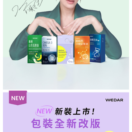
是否繳費成功／繳費後需取消欲退款等相關疑問，請聯繫「AFTEE先享後付
由本公司與您本人進行分期帳單所需資料之確認、核對及更正。
【7-11超商】取貨時付款
客戶支援中心」
https://netprotections.freshdesk.com/support/home
3.完整用戶服務條款，請詳閱以下連結：
https://oppay.tw/userRule
每筆NT$85，滿NT$1,500(含以上)免運費
【注意事項】
１．透過由恩沛科技股份有限公司提供之「AFTEE先享後付」服務完成之交
【7-11超商取貨】先付款
易，需依本服務之必要範圍內提供個人資料，並將交易相關給付款項請求債
每筆NT$85，滿NT$1,500(含以上)免運費
權轉讓予恩沛科技股份有限公司。
２．關於個人資料處理事宜，請瀏覽以下網址：
https://aftee.tw/terms/#terms3
【宅配到府】先付款
３．未成年的使用者請事先徵得法定代理人或監護人之同意方可使用
每筆NT$85，滿NT$1,500(含以上)免運費
「AFTEE先享後付」，若未經同意申辦者引起之損失，本公司不負相關責
任。
【宅配到府】貨到時付款
４．使用「AFTEE先享後付」時，將依據個別帳號之用戶狀況，依本公司即
時審查核予不同之上限額度；若仍有額度不足之情形，本公司將視審查結果
每筆NT$120，滿NT$1,500(含以上)免運費
請求用戶進行身份認證。
５．嚴禁一人註冊多個帳號或使用他人資訊註冊。若發現惡意使用之情形，
恩沛科技股份有限公司將有權停止該用戶之使用額度並採取法律行動。