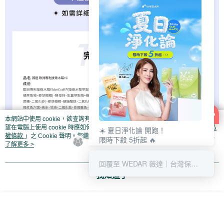
本網站中使用 cookie，欲查詢有關本網站使用 cookie 方式之詳情，及若您不希
望在電腦上使用 cookie 時應如何變更電腦的 cookie 設定，請參閱本網站「
隱私
☀️ 夏日淨化論 開跑！
權條款
」之 Cookie 聲明。您繼續使用本網站即表示您同意本公司得按本網站使
限時下殺 5折起 🔥
用條款之 Cookie 聲明使用 cookie。
了解更多 >
最高回饋 25% 👛
清爽補給趁現在 💚
回覆至 WEDAR 薇達｜台灣保健營養領導
我知道了