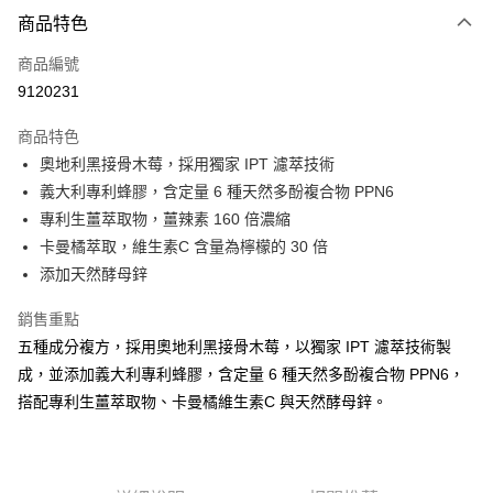
付款方式
商品特色
信用卡一次付款
商品編號
信用卡分期付款
9120231
3 期 0 利率 每期
NT$360
21家銀行
商品特色
6 期 0 利率 每期
NT$180
21家銀行
合作金庫商業銀行
第一商業銀行
奧地利黑接骨木莓，採用獨家 IPT 濾萃技術
華南商業銀行
彰化商業銀行
12 期 0 利率 每期
NT$90
21家銀行
合作金庫商業銀行
第一商業銀行
義大利專利蜂膠，含定量 6 種天然多酚複合物 PPN6
上海商業儲蓄銀行
台北富邦商業銀行
華南商業銀行
彰化商業銀行
24 期 0 利率 每期
NT$45
20家銀行
合作金庫商業銀行
第一商業銀行
國泰世華商業銀行
兆豐國際商業銀行
專利生薑萃取物，薑辣素 160 倍濃縮
上海商業儲蓄銀行
台北富邦商業銀行
華南商業銀行
彰化商業銀行
臺灣中小企業銀行
台中商業銀行
合作金庫商業銀行
第一商業銀行
卡曼橘萃取，維生素C 含量為檸檬的 30 倍
超商取貨付款
國泰世華商業銀行
兆豐國際商業銀行
上海商業儲蓄銀行
台北富邦商業銀行
匯豐（台灣）商業銀行
華泰商業銀行
華南商業銀行
彰化商業銀行
臺灣中小企業銀行
台中商業銀行
添加天然酵母鋅
國泰世華商業銀行
兆豐國際商業銀行
聯邦商業銀行
遠東國際商業銀行
LINE Pay
上海商業儲蓄銀行
台北富邦商業銀行
匯豐（台灣）商業銀行
華泰商業銀行
臺灣中小企業銀行
台中商業銀行
元大商業銀行
永豐商業銀行
兆豐國際商業銀行
臺灣中小企業銀行
銷售重點
聯邦商業銀行
遠東國際商業銀行
匯豐（台灣）商業銀行
華泰商業銀行
Apple Pay
玉山商業銀行
星展（台灣）商業銀行
台中商業銀行
匯豐（台灣）商業銀行
元大商業銀行
永豐商業銀行
五種成分複方，採用奧地利黑接骨木莓，以獨家 IPT 濾萃技術製
聯邦商業銀行
遠東國際商業銀行
台新國際商業銀行
中國信託商業銀行
華泰商業銀行
聯邦商業銀行
玉山商業銀行
星展（台灣）商業銀行
街口支付
成，並添加義大利專利蜂膠，含定量 6 種天然多酚複合物 PPN6，
元大商業銀行
永豐商業銀行
台灣樂天信用卡公司
遠東國際商業銀行
元大商業銀行
台新國際商業銀行
中國信託商業銀行
玉山商業銀行
星展（台灣）商業銀行
搭配專利生薑萃取物、卡曼橘維生素C 與天然酵母鋅。
永豐商業銀行
玉山商業銀行
台灣樂天信用卡公司
悠遊付
台新國際商業銀行
中國信託商業銀行
星展（台灣）商業銀行
台新國際商業銀行
台灣樂天信用卡公司
中國信託商業銀行
台灣樂天信用卡公司
Google Pay