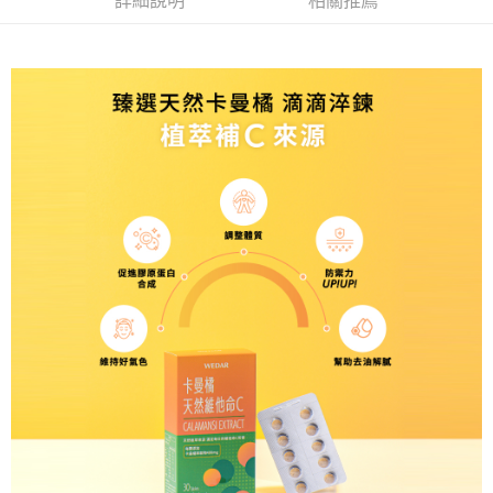
詳細說明
相關推薦
【大哥付你分期使用說明】
AFTEE先享後付
1.本服務由台灣大哥大提供，台灣大哥大用戶可立即使用無須另外申請。
2.付款方式選擇「大哥付你分期」，訂單成立後會自動跳轉到大哥付的交易
相關說明
流程，驗證手機門號後，選擇欲分期的期數、繳款截止日，確認付款後即完
【關於「AFTEE先享後付」】
成交易。
Hami Point
AFTEE先享後付是「在收到商品之後才付款」的支付方式。 讓您購物簡單
3.實際核准額度、可分期數及費用金額請依後續交易確認頁面所載為準。
便利好安心！
相關說明
4.訂單成立30分鐘內，如未前往確認交易或遇審核未通過，訂單將自動取
１．簡單：不需註冊會員、不需綁卡、不需儲值。
「Hami Point」為中華電信所提供之點數服務，可於會員專區綁定中華電信
消。如遇「轉專審核」未通過狀況，表示未達大哥付你分期系統評分，恕無
２．便利：只要手機號碼，簡訊認證，即可結帳。
ATM付款
會員帳號後，即可在購物車使用 Hami Point 折抵消費金額 (1點等於1元)。
法說明評估內容。
３．安心：先確認商品／服務後，再付款。
【繳款方式說明】
貨到付款
1.分期款項不併入電信帳單，「大哥付你分期」於每月結算日後寄送繳費提
【「AFTEE先享後付」結帳流程】
醒簡訊。
１．於結帳方式選擇「AFTEE先享後付」後，將跳轉至「AFTEE先享後付」
2.透過簡訊連結打開帳單後，可選擇「超商條碼／台灣大直營門市／銀行轉
結帳頁面，進行簡訊認證並確認金額後，即可完成結帳。
運送方式
帳／街口支付／iPASS MONEY」等通路繳費。
２．訂單成立數日內，您將收到繳費通知簡訊。
【全家超商】取貨時付款
３．收到繳費通知簡訊後14天內，點擊此簡訊中的連結，可透過四大超商／
【注意事項】
ATM／網路銀行／等多元方式進行付款，方視為交易完成。
每筆NT$85，滿NT$1,500(含以上)免運費
1.本服務係由「台灣大哥大股份有限公司」（以下簡稱本公司）所提供，讓
※ 請注意：結帳手續完成當下不需立刻繳費，但若您需要取消訂單，請聯絡
用戶於交易時，得透過本服務購買商品或服務，並由商店將買賣／分期付款
購買商品的店家。未經商家同意取消之訂單仍視為有效，需透過AFTEE先享
【全家超商取貨】先付款
買賣價金債權讓與本公司後，依約使用本公司帳單繳交帳款。
後付繳納相關費用。
2.基於同意付款使用「大哥付你分期」之契約關係目的，商店將以您的個人
每筆NT$85，滿NT$1,500(含以上)免運費
※ 交易是否成功請以「AFTEE先享後付 」之結帳頁面顯示為準，若有關於
資料（包含姓名、電話或地址）提供予台灣大哥大進項蒐集、處理及利用，
是否繳費成功／繳費後需取消欲退款等相關疑問，請聯繫「AFTEE先享後付
由本公司與您本人進行分期帳單所需資料之確認、核對及更正。
【7-11超商】取貨時付款
客戶支援中心」
https://netprotections.freshdesk.com/support/home
3.完整用戶服務條款，請詳閱以下連結：
https://oppay.tw/userRule
每筆NT$85，滿NT$1,500(含以上)免運費
【注意事項】
１．透過由恩沛科技股份有限公司提供之「AFTEE先享後付」服務完成之交