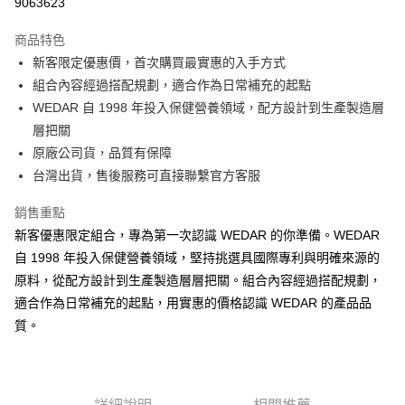
9063623
3 期 0 利率 每期
NT$133
21家銀行
商品特色
6 期 0 利率 每期
NT$66
21家銀行
合作金庫商業銀行
第一商業銀行
新客限定優惠價，首次購買最實惠的入手方式
華南商業銀行
彰化商業銀行
12 期 0 利率 每期
NT$33
21家銀行
合作金庫商業銀行
第一商業銀行
組合內容經過搭配規劃，適合作為日常補充的起點
上海商業儲蓄銀行
台北富邦商業銀行
華南商業銀行
彰化商業銀行
24 期 0 利率 每期
NT$16
20家銀行
合作金庫商業銀行
第一商業銀行
國泰世華商業銀行
兆豐國際商業銀行
WEDAR 自 1998 年投入保健營養領域，配方設計到生產製造層
上海商業儲蓄銀行
台北富邦商業銀行
華南商業銀行
彰化商業銀行
臺灣中小企業銀行
台中商業銀行
合作金庫商業銀行
第一商業銀行
層把關
超商取貨付款
國泰世華商業銀行
兆豐國際商業銀行
上海商業儲蓄銀行
台北富邦商業銀行
匯豐（台灣）商業銀行
華泰商業銀行
華南商業銀行
彰化商業銀行
臺灣中小企業銀行
台中商業銀行
原廠公司貨，品質有保障
國泰世華商業銀行
兆豐國際商業銀行
聯邦商業銀行
遠東國際商業銀行
LINE Pay
上海商業儲蓄銀行
台北富邦商業銀行
匯豐（台灣）商業銀行
華泰商業銀行
台灣出貨，售後服務可直接聯繫官方客服
臺灣中小企業銀行
台中商業銀行
元大商業銀行
永豐商業銀行
兆豐國際商業銀行
臺灣中小企業銀行
聯邦商業銀行
遠東國際商業銀行
匯豐（台灣）商業銀行
華泰商業銀行
Apple Pay
玉山商業銀行
星展（台灣）商業銀行
台中商業銀行
匯豐（台灣）商業銀行
元大商業銀行
永豐商業銀行
銷售重點
聯邦商業銀行
遠東國際商業銀行
台新國際商業銀行
中國信託商業銀行
華泰商業銀行
聯邦商業銀行
玉山商業銀行
星展（台灣）商業銀行
街口支付
新客優惠限定組合，專為第一次認識 WEDAR 的你準備。WEDAR
元大商業銀行
永豐商業銀行
台灣樂天信用卡公司
遠東國際商業銀行
元大商業銀行
台新國際商業銀行
中國信託商業銀行
玉山商業銀行
星展（台灣）商業銀行
自 1998 年投入保健營養領域，堅持挑選具國際專利與明確來源的
永豐商業銀行
玉山商業銀行
台灣樂天信用卡公司
悠遊付
台新國際商業銀行
中國信託商業銀行
原料，從配方設計到生產製造層層把關。組合內容經過搭配規劃，
星展（台灣）商業銀行
台新國際商業銀行
台灣樂天信用卡公司
中國信託商業銀行
台灣樂天信用卡公司
Google Pay
適合作為日常補充的起點，用實惠的價格認識 WEDAR 的產品品
質。
全盈+PAY
大哥付你分期
相關說明