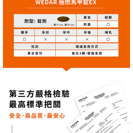
大哥付你分期
相關說明
【大哥付你分期使用說明】
AFTEE先享後付
1.本服務由台灣大哥大提供，台灣大哥大用戶可立即使用無須另外申請。
2.付款方式選擇「大哥付你分期」，訂單成立後會自動跳轉到大哥付的交易
相關說明
流程，驗證手機門號後，選擇欲分期的期數、繳款截止日，確認付款後即完
【關於「AFTEE先享後付」】
成交易。
Hami Point
AFTEE先享後付是「在收到商品之後才付款」的支付方式。 讓您購物簡單
3.實際核准額度、可分期數及費用金額請依後續交易確認頁面所載為準。
便利好安心！
相關說明
4.訂單成立30分鐘內，如未前往確認交易或遇審核未通過，訂單將自動取
１．簡單：不需註冊會員、不需綁卡、不需儲值。
「Hami Point」為中華電信所提供之點數服務，可於會員專區綁定中華電信
消。如遇「轉專審核」未通過狀況，表示未達大哥付你分期系統評分，恕無
２．便利：只要手機號碼，簡訊認證，即可結帳。
ATM付款
會員帳號後，即可在購物車使用 Hami Point 折抵消費金額 (1點等於1元)。
法說明評估內容。
３．安心：先確認商品／服務後，再付款。
【繳款方式說明】
貨到付款
1.分期款項不併入電信帳單，「大哥付你分期」於每月結算日後寄送繳費提
【「AFTEE先享後付」結帳流程】
醒簡訊。
１．於結帳方式選擇「AFTEE先享後付」後，將跳轉至「AFTEE先享後付」
2.透過簡訊連結打開帳單後，可選擇「超商條碼／台灣大直營門市／銀行轉
結帳頁面，進行簡訊認證並確認金額後，即可完成結帳。
運送方式
帳／街口支付／iPASS MONEY」等通路繳費。
２．訂單成立數日內，您將收到繳費通知簡訊。
【全家超商】取貨時付款
３．收到繳費通知簡訊後14天內，點擊此簡訊中的連結，可透過四大超商／
【注意事項】
ATM／網路銀行／等多元方式進行付款，方視為交易完成。
每筆NT$85，滿NT$1,500(含以上)免運費
1.本服務係由「台灣大哥大股份有限公司」（以下簡稱本公司）所提供，讓
※ 請注意：結帳手續完成當下不需立刻繳費，但若您需要取消訂單，請聯絡
用戶於交易時，得透過本服務購買商品或服務，並由商店將買賣／分期付款
購買商品的店家。未經商家同意取消之訂單仍視為有效，需透過AFTEE先享
【全家超商取貨】先付款
買賣價金債權讓與本公司後，依約使用本公司帳單繳交帳款。
後付繳納相關費用。
2.基於同意付款使用「大哥付你分期」之契約關係目的，商店將以您的個人
每筆NT$85，滿NT$1,500(含以上)免運費
※ 交易是否成功請以「AFTEE先享後付 」之結帳頁面顯示為準，若有關於
資料（包含姓名、電話或地址）提供予台灣大哥大進項蒐集、處理及利用，
是否繳費成功／繳費後需取消欲退款等相關疑問，請聯繫「AFTEE先享後付
由本公司與您本人進行分期帳單所需資料之確認、核對及更正。
【7-11超商】取貨時付款
客戶支援中心」
https://netprotections.freshdesk.com/support/home