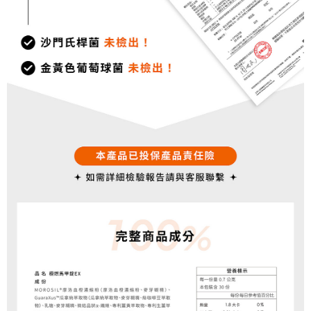
3.完整用戶服務條款，請詳閱以下連結：
https://oppay.tw/userRule
每筆NT$85，滿NT$1,500(含以上)免運費
【注意事項】
１．透過由恩沛科技股份有限公司提供之「AFTEE先享後付」服務完成之交
【7-11超商取貨】先付款
易，需依本服務之必要範圍內提供個人資料，並將交易相關給付款項請求債
每筆NT$85，滿NT$1,500(含以上)免運費
權轉讓予恩沛科技股份有限公司。
２．關於個人資料處理事宜，請瀏覽以下網址：
https://aftee.tw/terms/#terms3
【宅配到府】先付款
３．未成年的使用者請事先徵得法定代理人或監護人之同意方可使用
每筆NT$85，滿NT$1,500(含以上)免運費
「AFTEE先享後付」，若未經同意申辦者引起之損失，本公司不負相關責
任。
【宅配到府】貨到時付款
４．使用「AFTEE先享後付」時，將依據個別帳號之用戶狀況，依本公司即
時審查核予不同之上限額度；若仍有額度不足之情形，本公司將視審查結果
每筆NT$120，滿NT$1,500(含以上)免運費
請求用戶進行身份認證。
５．嚴禁一人註冊多個帳號或使用他人資訊註冊。若發現惡意使用之情形，
恩沛科技股份有限公司將有權停止該用戶之使用額度並採取法律行動。