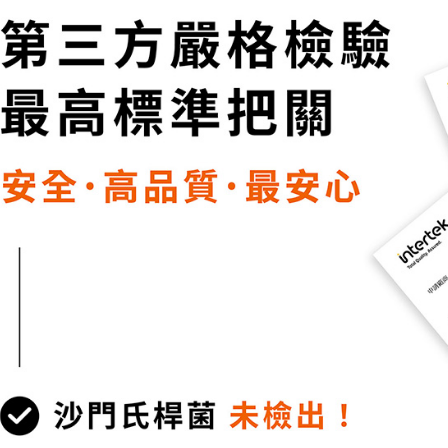
形，恩沛
動。