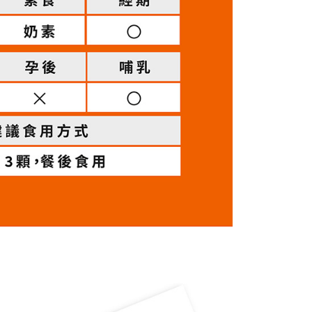
方式選擇「AFTEE先享後付」後，將跳轉至「AFTEE先享後
訊連結打開帳單後，可選擇「超商條碼／台灣大直營門市／銀行轉
頁面，進行簡訊認證並確認金額後，即可完成結帳。
付／iPASS MONEY」等通路繳費。
成立數日內，您將收到繳費通知簡訊。
費通知簡訊後14天內，點擊此簡訊中的連結，可透過四大超商
商】取貨時付款
項】
網路銀行／等多元方式進行付款，方視為交易完成。
係由「台灣大哥大股份有限公司」（以下簡稱本公司）所提供，讓
：結帳手續完成當下不需立刻繳費，但若您需要取消訂單，請聯
5，滿NT$1,500(含以上)免運費
易時，得透過本服務購買商品或服務，並由商店將買賣／分期付
的店家。未經商家同意取消之訂單仍視為有效，需透過AFTEE
金債權讓與本公司後，依約使用本公司帳單繳交帳款。
繳納相關費用。
商取貨】先付款
意付款使用「大哥付你分期」之契約關係目的，商店將以您的個人
否成功請以「AFTEE先享後付 」之結帳頁面顯示為準，若有關於
5，滿NT$1,500(含以上)免運費
含姓名、電話或地址）提供予台灣大哥大進項蒐集、處理及利
功／繳費後需取消欲退款等相關疑問，請聯繫「AFTEE先享後
公司與您本人進行分期帳單所需資料之確認、核對及更正。
援中心」
https://netprotections.freshdesk.com/support/home
戶服務條款，請詳閱以下連結：
https://oppay.tw/userRule
超商】取貨時付款
項】
5，滿NT$1,500(含以上)免運費
恩沛科技股份有限公司提供之「AFTEE先享後付」服務完成之
依本服務之必要範圍內提供個人資料，並將交易相關給付款項請
超商取貨】先付款
讓予恩沛科技股份有限公司。
5，滿NT$1,500(含以上)免運費
個人資料處理事宜，請瀏覽以下網址：
ee.tw/terms/#terms3
府】先付款
年的使用者請事先徵得法定代理人或監護人之同意方可使用
E先享後付」，若未經同意申辦者引起之損失，本公司不負相關責
5，滿NT$1,500(含以上)免運費
AFTEE先享後付」時，將依據個別帳號之用戶狀況，依本公司
府】貨到時付款
核予不同之上限額度；若仍有額度不足之情形，本公司將視審查
20，滿NT$1,500(含以上)免運費
用戶進行身份認證。
一人註冊多個帳號或使用他人資訊註冊。若發現惡意使用之情