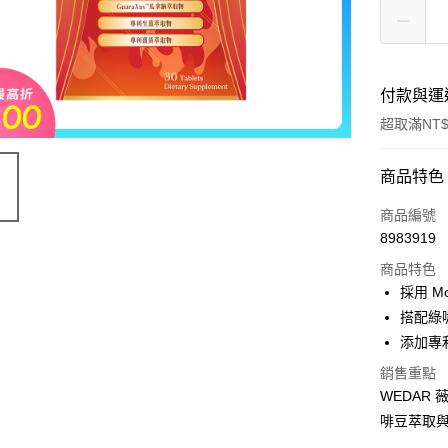
付款與運
超取滿NT$
付款方式
商品特色
信用卡一
商品編號
8983919
信用卡分
商品特色
3 期 
採用 M
6 期 
合作金
搭配綠
華南商
12 期
添加專
合作金
上海商
華南商
24 期
合作金
銷售重點
國泰世
上海商
華南商
WEDAR 
臺灣中
合作金
超商取貨
國泰世
上海商
匯豐（
啡豆萃取
華南商
臺灣中
國泰世
聯邦商
LINE Pay
上海商
匯豐（