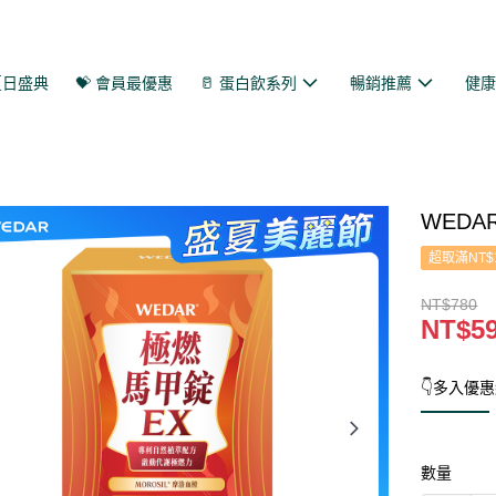
 夏日盛典
💝 會員最優惠
🥛 蛋白飲系列
暢銷推薦
健
WEDA
超取滿NT$
NT$780
NT$5
👇多入優惠
數量