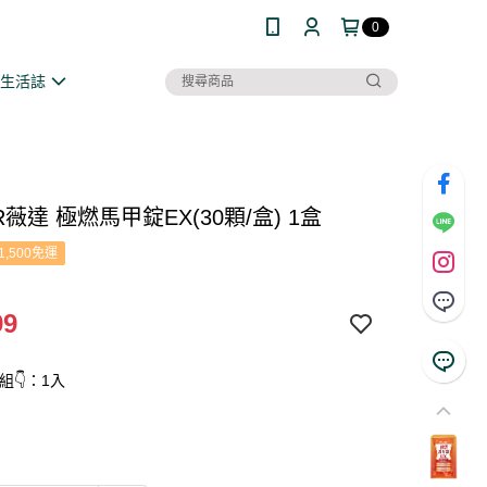
0
康生活誌
R薇達 極燃馬甲錠EX(30顆/盒) 1盒
1,500免運
99
組👇：1入