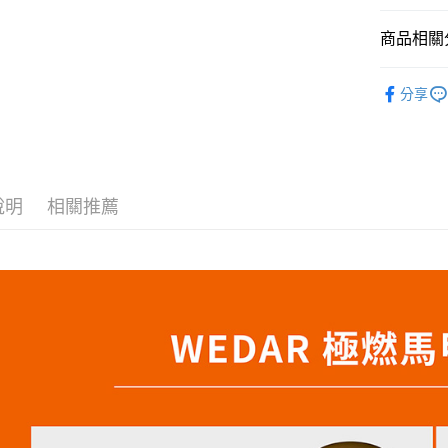
臺灣中
元大商
兆豐國
聯邦商
匯豐（
Apple Pay
玉山商
台中商
商品相關分
元大商
聯邦商
台新國
華泰商
玉山商
街口支付
元大商
台灣樂
【WEDA
遠東國
台新國
玉山商
分享
永豐商
台灣樂
悠遊付
【WEDA
台新國
星展（
台灣樂
中國信
Google Pa
全盈+PAY
說明
相關推薦
大哥付你
相關說明
【大哥付
AFTEE先
1.本服務
2.付款方
相關說明
流程，驗
【關於「A
Hami Poin
完成交易
AFTEE
3.實際核
便利好安
相關說明
4.訂單成
１．簡單
「Hami
消。如遇
ATM付款
２．便利
信會員帳號後
無法說明
３．安心
元)。
【繳款方
貨到付款
1.分期款
【「AFT