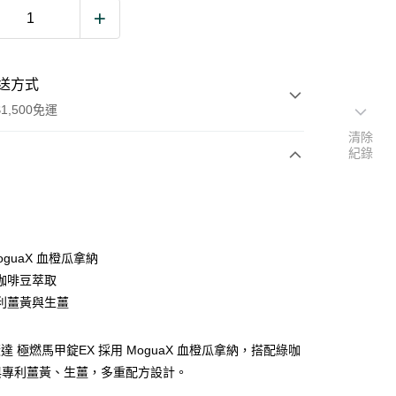
送方式
1,500免運
清除
紀錄
次付款
期付款
0 利率 每期
NT$199
21家銀行
oguaX 血橙瓜拿納
0 利率 每期
NT$99
21家銀行
庫商業銀行
第一商業銀行
咖啡豆萃取
業銀行
彰化商業銀行
 0 利率 每期
NT$49
21家銀行
利薑黃與生薑
庫商業銀行
第一商業銀行
業儲蓄銀行
台北富邦商業銀行
業銀行
彰化商業銀行
 0 利率 每期
NT$24
20家銀行
庫商業銀行
第一商業銀行
華商業銀行
兆豐國際商業銀行
業儲蓄銀行
台北富邦商業銀行
業銀行
彰化商業銀行
薇達 極燃馬甲錠EX 採用 MoguaX 血橙瓜拿納，搭配綠咖
小企業銀行
台中商業銀行
庫商業銀行
第一商業銀行
付款
華商業銀行
兆豐國際商業銀行
業儲蓄銀行
台北富邦商業銀行
台灣）商業銀行
華泰商業銀行
與專利薑黃、生薑，多重配方設計。
業銀行
彰化商業銀行
小企業銀行
台中商業銀行
華商業銀行
兆豐國際商業銀行
業銀行
遠東國際商業銀行
業儲蓄銀行
台北富邦商業銀行
台灣）商業銀行
華泰商業銀行