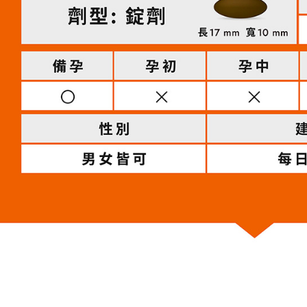
醒簡訊。
１．於結帳
2.透過簡
付」結帳
運送方式
帳／街口支
２．訂單
３．收到繳
【全家超
【注意事
／ATM／
1.本服務
※ 請注意
每筆NT$8
用戶於交
絡購買商品
款買賣價
先享後付
【全家超
2.基於同
※ 交易是
每筆NT$8
資料（包
是否繳費成
用，由本
付客戶支
3.完整用
【7-11
【注意事
每筆NT$8
１．透過由
交易，需
【7-11
求債權轉
每筆NT$8
２．關於
https://aft
【宅配到
３．未成
「AFTE
每筆NT$8
任。
４．使用「
【宅配到
即時審查
每筆NT$1
結果請求
５．嚴禁