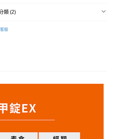
小企業銀行
台中商業銀行
業銀行
永豐商業銀行
際商業銀行
臺灣中小企業銀行
業銀行
遠東國際商業銀行
台灣）商業銀行
華泰商業銀行
業銀行
星展（台灣）商業銀行
業銀行
匯豐（台灣）商業銀行
類 (2)
業銀行
永豐商業銀行
業銀行
遠東國際商業銀行
際商業銀行
中國信託商業銀行
業銀行
聯邦商業銀行
業銀行
星展（台灣）商業銀行
業銀行
永豐商業銀行
天信用卡公司
R】暢纖系列
分解酵素
際商業銀行
元大商業銀行
際商業銀行
中國信託商業銀行
業銀行
星展（台灣）商業銀行
客服
業銀行
玉山商業銀行
天信用卡公司
R】產後補充
際商業銀行
中國信託商業銀行
台灣）商業銀行
台新國際商業銀行
天信用卡公司
託商業銀行
台灣樂天信用卡公司
y
分期
你分期使用說明】
享後付
由台灣大哥大提供，台灣大哥大用戶可立即使用無須另外申請。
式選擇「大哥付你分期」，訂單成立後會自動跳轉到大哥付的交易
證手機門號後，選擇欲分期的期數、繳款截止日，確認付款後即
FTEE先享後付」】
t
。
先享後付是「在收到商品之後才付款」的支付方式。 讓您購物簡單
准額度、可分期數及費用金額請依後續交易確認頁面所載為準。
心！
立30分鐘內，如未前往確認交易或遇審核未通過，訂單將自動取
：不需註冊會員、不需綁卡、不需儲值。
 Point」為中華電信所提供之點數服務，可於會員專區綁定中華電
「轉專審核」未通過狀況，表示未達大哥付你分期系統評分，恕
：只要手機號碼，簡訊認證，即可結帳。
，即可在購物車使用 Hami Point 折抵消費金額 (1點等於1
評估內容。
：先確認商品／服務後，再付款。
式說明】
項不併入電信帳單，「大哥付你分期」於每月結算日後寄送繳費提
EE先享後付」結帳流程】