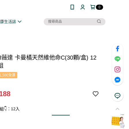
0
健康生活誌
R薇達 卡曼橘天然維他命C(30顆/盒) 12
組
1,500免運
188
組👇：12入