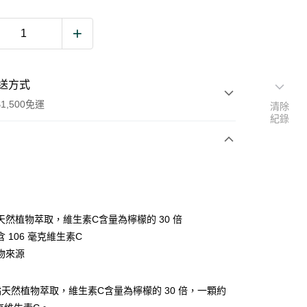
送方式
1,500免運
清除
紀錄
次付款
期付款
0 利率 每期
NT$729
21家銀行
天然植物萃取，維生素C含量為檸檬的 30 倍
0 利率 每期
NT$364
21家銀行
庫商業銀行
第一商業銀行
 106 毫克維生素C
業銀行
彰化商業銀行
 0 利率 每期
NT$182
21家銀行
物來源
庫商業銀行
第一商業銀行
業儲蓄銀行
台北富邦商業銀行
業銀行
彰化商業銀行
 0 利率 每期
NT$91
20家銀行
庫商業銀行
第一商業銀行
華商業銀行
兆豐國際商業銀行
業儲蓄銀行
台北富邦商業銀行
業銀行
彰化商業銀行
天然植物萃取，維生素C含量為檸檬的 30 倍，一顆約
小企業銀行
台中商業銀行
庫商業銀行
第一商業銀行
付款
華商業銀行
兆豐國際商業銀行
業儲蓄銀行
台北富邦商業銀行
台灣）商業銀行
華泰商業銀行