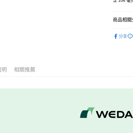
含 106 
華南商
臺灣中
國泰世
聯邦商
LINE Pay
上海商
匯豐（
臺灣中
元大商
兆豐國
聯邦商
匯豐（
Apple Pay
玉山商
台中商
商品相關分
元大商
聯邦商
台新國
華泰商
玉山商
街口支付
元大商
台灣樂
☀️ 夏日
遠東國
台新國
玉山商
分享
划算
永豐商
台灣樂
悠遊付
台新國
星展（
台灣樂
中國信
Google Pa
全盈+PAY
說明
相關推薦
大哥付你
相關說明
【大哥付
AFTEE先
1.本服務
2.付款方
相關說明
流程，驗
【關於「A
Hami Poin
完成交易
AFTEE
3.實際核
便利好安
相關說明
4.訂單成
１．簡單
「Hami
消。如遇
ATM付款
２．便利
信會員帳號後
無法說明
３．安心
元)。