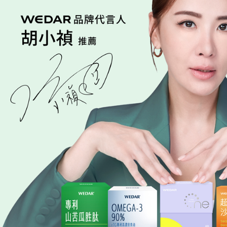
每筆NT$1
結果請求
５．嚴禁
形，恩沛
動。