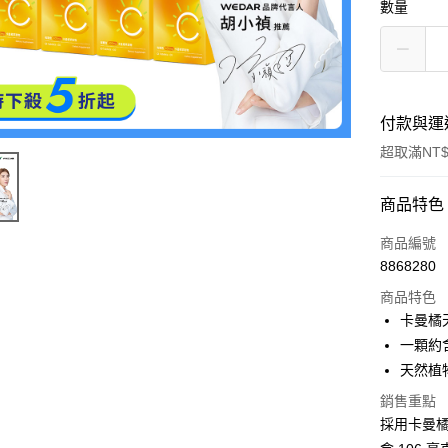
數量
付款與運
超取滿NT$
付款方式
商品特色
信用卡一
商品編號
8868280
信用卡分
商品特色
3 期 
卡曼橘
6 期 
合作金
一顆約含
華南商
12 期
天然植
合作金
上海商
華南商
24 期
合作金
銷售重點
國泰世
上海商
華南商
採用卡曼橘
臺灣中
合作金
超商取貨
國泰世
上海商
匯豐（