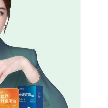
20，滿NT$1,500(含以上)免運費
用戶進行身份認證。
一人註冊多個帳號或使用他人資訊註冊。若發現惡意使用之情
科技股份有限公司將有權停止該用戶之使用額度並採取法律行