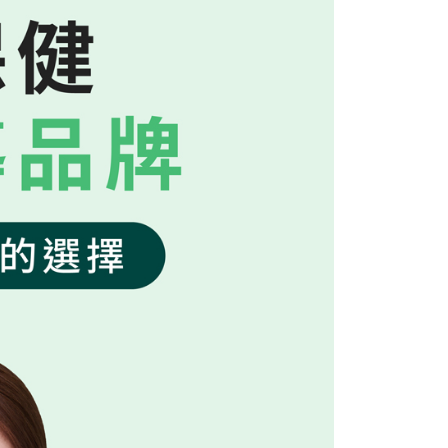
式說明】
項不併入電信帳單，「大哥付你分期」於每月結算日後寄送繳費提
EE先享後付」結帳流程】
方式選擇「AFTEE先享後付」後，將跳轉至「AFTEE先享後
訊連結打開帳單後，可選擇「超商條碼／台灣大直營門市／銀行轉
頁面，進行簡訊認證並確認金額後，即可完成結帳。
付／iPASS MONEY」等通路繳費。
成立數日內，您將收到繳費通知簡訊。
費通知簡訊後14天內，點擊此簡訊中的連結，可透過四大超商
商】取貨時付款
項】
網路銀行／等多元方式進行付款，方視為交易完成。
係由「台灣大哥大股份有限公司」（以下簡稱本公司）所提供，讓
：結帳手續完成當下不需立刻繳費，但若您需要取消訂單，請聯
5，滿NT$1,500(含以上)免運費
易時，得透過本服務購買商品或服務，並由商店將買賣／分期付
的店家。未經商家同意取消之訂單仍視為有效，需透過AFTEE
金債權讓與本公司後，依約使用本公司帳單繳交帳款。
繳納相關費用。
商取貨】先付款
意付款使用「大哥付你分期」之契約關係目的，商店將以您的個人
否成功請以「AFTEE先享後付 」之結帳頁面顯示為準，若有關於
5，滿NT$1,500(含以上)免運費
含姓名、電話或地址）提供予台灣大哥大進項蒐集、處理及利
功／繳費後需取消欲退款等相關疑問，請聯繫「AFTEE先享後
公司與您本人進行分期帳單所需資料之確認、核對及更正。
援中心」
https://netprotections.freshdesk.com/support/home
戶服務條款，請詳閱以下連結：
https://oppay.tw/userRule
超商】取貨時付款
項】
5，滿NT$1,500(含以上)免運費
恩沛科技股份有限公司提供之「AFTEE先享後付」服務完成之
依本服務之必要範圍內提供個人資料，並將交易相關給付款項請
超商取貨】先付款
讓予恩沛科技股份有限公司。
5，滿NT$1,500(含以上)免運費
個人資料處理事宜，請瀏覽以下網址：
ee.tw/terms/#terms3
府】先付款
年的使用者請事先徵得法定代理人或監護人之同意方可使用
E先享後付」，若未經同意申辦者引起之損失，本公司不負相關責
5，滿NT$1,500(含以上)免運費
AFTEE先享後付」時，將依據個別帳號之用戶狀況，依本公司
府】貨到時付款
核予不同之上限額度；若仍有額度不足之情形，本公司將視審查