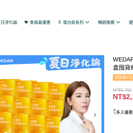
 夏日淨化論
💝 會員最優惠
🥛 蛋白飲系列
暢銷推薦
WEDA
盒囤貨
超取滿NT$
NT$5,760
NT$2,
👇多入優惠