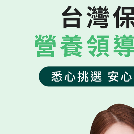
【繳款方
貨到付款
1.分期款
【「AFT
醒簡訊。
１．於結帳
2.透過簡
付」結帳
運送方式
帳／街口支
２．訂單
３．收到繳
【全家超
【注意事
／ATM／
1.本服務
※ 請注意
每筆NT$8
用戶於交
絡購買商品
款買賣價
先享後付
【全家超
2.基於同
※ 交易是
每筆NT$8
資料（包
是否繳費成
用，由本
付客戶支
3.完整用
【7-11
【注意事
每筆NT$8
１．透過由
交易，需
【7-11
求債權轉
每筆NT$8
２．關於
https://aft
【宅配到
３．未成
「AFTE
每筆NT$8
任。
４．使用「
【宅配到
即時審查