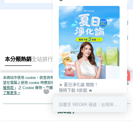
顯示電腦版詳細說明
客服
本分類熱銷
全站排行
本網站中使用 cookie，欲查詢有關本網站使用 cookie 方式之詳情，及若您不希
熱門標籤
望在電腦上使用 cookie 時應如何變更電腦的 cookie 設定，請參閱本網站「
隱私
☀️ 夏日淨化論 開跑！
權條款
」之 Cookie 聲明。您繼續使用本網站即表示您同意本公司得按本網站使
限時下殺 5折起 🔥
用條款之 Cookie 聲明使用 cookie。
了解更多 >
最高回饋 25% 👛
清爽補給趁現在 💚
回覆至 WEDAR 薇達｜台灣保健營養領導
我知道了