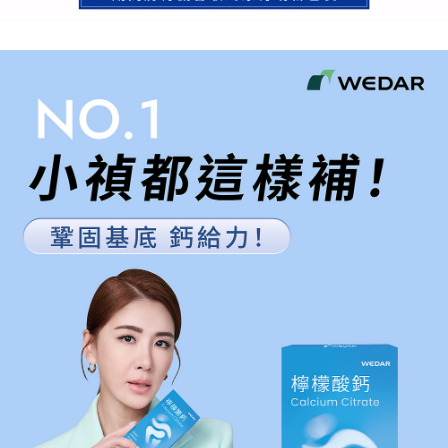
3.完整用戶服務條款，請詳閱以下連結：
https://oppay.tw/userRule
每筆NT$85，滿NT$1,500(含以上)免運費
【注意事項】
１．透過由恩沛科技股份有限公司提供之「AFTEE先享後付」服務完成之交
【7-11超商取貨】先付款
易，需依本服務之必要範圍內提供個人資料，並將交易相關給付款項請求債
每筆NT$85，滿NT$1,500(含以上)免運費
權轉讓予恩沛科技股份有限公司。
２．關於個人資料處理事宜，請瀏覽以下網址：
https://aftee.tw/terms/#terms3
【宅配到府】先付款
３．未成年的使用者請事先徵得法定代理人或監護人之同意方可使用
每筆NT$85，滿NT$1,500(含以上)免運費
「AFTEE先享後付」，若未經同意申辦者引起之損失，本公司不負相關責
任。
【宅配到府】貨到時付款
４．使用「AFTEE先享後付」時，將依據個別帳號之用戶狀況，依本公司即
時審查核予不同之上限額度；若仍有額度不足之情形，本公司將視審查結果
每筆NT$120，滿NT$1,500(含以上)免運費
請求用戶進行身份認證。
５．嚴禁一人註冊多個帳號或使用他人資訊註冊。若發現惡意使用之情形，
恩沛科技股份有限公司將有權停止該用戶之使用額度並採取法律行動。