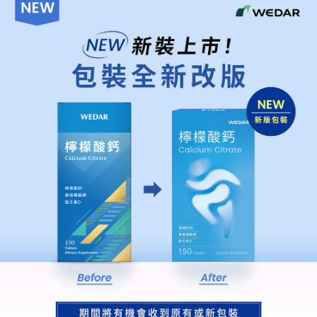
大哥付你分期
相關說明
【大哥付你分期使用說明】
AFTEE先享後付
1.本服務由台灣大哥大提供，台灣大哥大用戶可立即使用無須另外申請。
2.付款方式選擇「大哥付你分期」，訂單成立後會自動跳轉到大哥付的交易
相關說明
流程，驗證手機門號後，選擇欲分期的期數、繳款截止日，確認付款後即完
【關於「AFTEE先享後付」】
成交易。
Hami Point
AFTEE先享後付是「在收到商品之後才付款」的支付方式。 讓您購物簡單
3.實際核准額度、可分期數及費用金額請依後續交易確認頁面所載為準。
便利好安心！
相關說明
4.訂單成立30分鐘內，如未前往確認交易或遇審核未通過，訂單將自動取
１．簡單：不需註冊會員、不需綁卡、不需儲值。
「Hami Point」為中華電信所提供之點數服務，可於會員專區綁定中華電信
消。如遇「轉專審核」未通過狀況，表示未達大哥付你分期系統評分，恕無
２．便利：只要手機號碼，簡訊認證，即可結帳。
ATM付款
會員帳號後，即可在購物車使用 Hami Point 折抵消費金額 (1點等於1元)。
法說明評估內容。
３．安心：先確認商品／服務後，再付款。
【繳款方式說明】
貨到付款
1.分期款項不併入電信帳單，「大哥付你分期」於每月結算日後寄送繳費提
【「AFTEE先享後付」結帳流程】
醒簡訊。
１．於結帳方式選擇「AFTEE先享後付」後，將跳轉至「AFTEE先享後付」
2.透過簡訊連結打開帳單後，可選擇「超商條碼／台灣大直營門市／銀行轉
結帳頁面，進行簡訊認證並確認金額後，即可完成結帳。
運送方式
帳／街口支付／iPASS MONEY」等通路繳費。
２．訂單成立數日內，您將收到繳費通知簡訊。
【全家超商】取貨時付款
３．收到繳費通知簡訊後14天內，點擊此簡訊中的連結，可透過四大超商／
【注意事項】
ATM／網路銀行／等多元方式進行付款，方視為交易完成。
每筆NT$85，滿NT$1,500(含以上)免運費
1.本服務係由「台灣大哥大股份有限公司」（以下簡稱本公司）所提供，讓
※ 請注意：結帳手續完成當下不需立刻繳費，但若您需要取消訂單，請聯絡
用戶於交易時，得透過本服務購買商品或服務，並由商店將買賣／分期付款
購買商品的店家。未經商家同意取消之訂單仍視為有效，需透過AFTEE先享
【全家超商取貨】先付款
買賣價金債權讓與本公司後，依約使用本公司帳單繳交帳款。
後付繳納相關費用。
2.基於同意付款使用「大哥付你分期」之契約關係目的，商店將以您的個人
每筆NT$85，滿NT$1,500(含以上)免運費
※ 交易是否成功請以「AFTEE先享後付 」之結帳頁面顯示為準，若有關於
資料（包含姓名、電話或地址）提供予台灣大哥大進項蒐集、處理及利用，
是否繳費成功／繳費後需取消欲退款等相關疑問，請聯繫「AFTEE先享後付
由本公司與您本人進行分期帳單所需資料之確認、核對及更正。
【7-11超商】取貨時付款
客戶支援中心」
https://netprotections.freshdesk.com/support/home