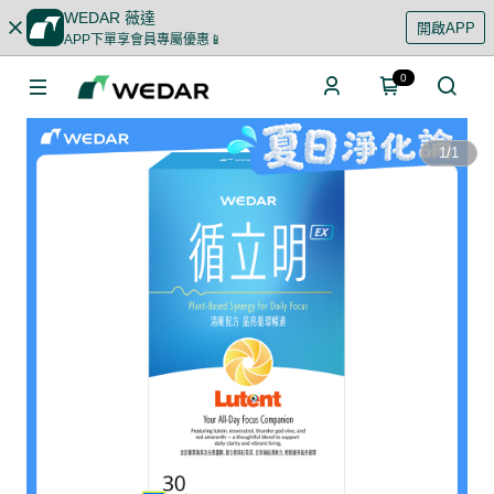
WEDAR 薇達
開啟APP
APP下單享會員專屬優惠📱
0
1
/
1