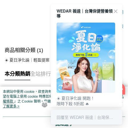
每筆NT$85，滿NT$1,500(含以上)免運費
※ 交易是否成功請以「AFTEE先享後付 」之結帳頁面顯示為準，若有關於
資料（包含姓名、電話或地址）提供予台灣大哥大進項蒐集、處理及利用，
是否繳費成功／繳費後需取消欲退款等相關疑問，請聯繫「AFTEE先享後付
由本公司與您本人進行分期帳單所需資料之確認、核對及更正。
WEDAR 薇達｜台灣保健營養領
客戶支援中心」
https://netprotections.freshdesk.com/support/home
【7-11超商取貨】先付款
顯示電腦版詳細說明
3.完整用戶服務條款，請詳閱以下連結：
https://oppay.tw/userRule
導
每筆NT$85，滿NT$1,500(含以上)免運費
【注意事項】
１．透過由恩沛科技股份有限公司提供之「AFTEE先享後付」服務完成之交
客服
【宅配到府】先付款
易，需依本服務之必要範圍內提供個人資料，並將交易相關給付款項請求債
權轉讓予恩沛科技股份有限公司。
每筆NT$85，滿NT$1,500(含以上)免運費
２．關於個人資料處理事宜，請瀏覽以下網址：
https://aftee.tw/terms/#terms3
【宅配到府】貨到時付款
商品相關分類 (1)
３．未成年的使用者請事先徵得法定代理人或監護人之同意方可使用
每筆NT$120，滿NT$1,500(含以上)免運費
「AFTEE先享後付」，若未經同意申辦者引起之損失，本公司不負相關責
☀️ 夏日淨化論｜輕盈提案
夏日淨化論🫧下殺$299起｜限量搶購
任。
４．使用「AFTEE先享後付」時，將依據個別帳號之用戶狀況，依本公司即
時審查核予不同之上限額度；若仍有額度不足之情形，本公司將視審查結果
本分類熱銷
全站排行
請求用戶進行身份認證。
５．嚴禁一人註冊多個帳號或使用他人資訊註冊。若發現惡意使用之情形，
恩沛科技股份有限公司將有權停止該用戶之使用額度並採取法律行動。
本網站中使用 cookie，欲查詢有關本網站使用 cookie 方式之詳情，及若您不希
熱門標籤
望在電腦上使用 cookie 時應如何變更電腦的 cookie 設定，請參閱本網站「
隱私
☀️ 夏日淨化論 開跑！
權條款
」之 Cookie 聲明。您繼續使用本網站即表示您同意本公司得按本網站使
限時下殺 5折起 🔥
用條款之 Cookie 聲明使用 cookie。
了解更多 >
最高回饋 25% 👛
清爽補給趁現在 💚
回覆至 WEDAR 薇達｜台灣保健營養領導
我知道了