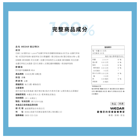
全盈+PAY
大哥付你分期
相關說明
【大哥付你分期使用說明】
AFTEE先享後付
1.本服務由台灣大哥大提供，台灣大哥大用戶可立即使用無須另外申請。
2.付款方式選擇「大哥付你分期」，訂單成立後會自動跳轉到大哥付的交易
相關說明
流程，驗證手機門號後，選擇欲分期的期數、繳款截止日，確認付款後即完
【關於「AFTEE先享後付」】
成交易。
ATM付款
AFTEE先享後付是「在收到商品之後才付款」的支付方式。 讓您購物簡單
3.實際核准額度、可分期數及費用金額請依後續交易確認頁面所載為準。
便利好安心！
4.訂單成立30分鐘內，如未前往確認交易或遇審核未通過，訂單將自動取
貨到付款
１．簡單：不需註冊會員、不需綁卡、不需儲值。
消。如遇「轉專審核」未通過狀況，表示未達大哥付你分期系統評分，恕無
２．便利：只要手機號碼，簡訊認證，即可結帳。
法說明評估內容。
３．安心：先確認商品／服務後，再付款。
【繳款方式說明】
運送方式
1.分期款項不併入電信帳單，「大哥付你分期」於每月結算日後寄送繳費提
【「AFTEE先享後付」結帳流程】
【全家超商】取貨時付款
醒簡訊。
１．於結帳方式選擇「AFTEE先享後付」後，將跳轉至「AFTEE先享後付」
2.透過簡訊連結打開帳單後，可選擇「超商條碼／台灣大直營門市／銀行轉
每筆NT$85，滿NT$1,500(含以上)免運費
結帳頁面，進行簡訊認證並確認金額後，即可完成結帳。
帳／街口支付／iPASS MONEY」等通路繳費。
２．訂單成立數日內，您將收到繳費通知簡訊。
【全家超商取貨】先付款
３．收到繳費通知簡訊後14天內，點擊此簡訊中的連結，可透過四大超商／
【注意事項】
ATM／網路銀行／等多元方式進行付款，方視為交易完成。
每筆NT$85，滿NT$1,500(含以上)免運費
1.本服務係由「台灣大哥大股份有限公司」（以下簡稱本公司）所提供，讓
※ 請注意：結帳手續完成當下不需立刻繳費，但若您需要取消訂單，請聯絡
用戶於交易時，得透過本服務購買商品或服務，並由商店將買賣／分期付款
購買商品的店家。未經商家同意取消之訂單仍視為有效，需透過AFTEE先享
【7-11超商】取貨時付款
買賣價金債權讓與本公司後，依約使用本公司帳單繳交帳款。
後付繳納相關費用。
2.基於同意付款使用「大哥付你分期」之契約關係目的，商店將以您的個人