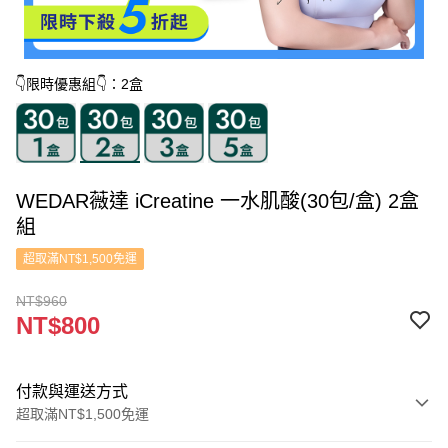
👇限時優惠組👇：2盒
WEDAR薇達 iCreatine 一水肌酸(30包/盒) 2盒
組
超取滿NT$1,500免運
NT$960
NT$800
付款與運送方式
超取滿NT$1,500免運