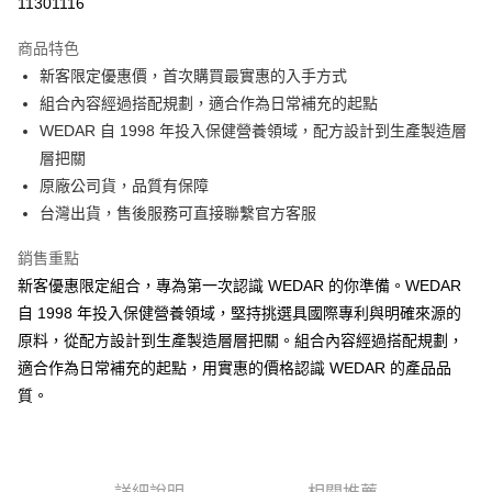
11301116
3 期 0 利率 每期
NT$266
21家銀行
商品特色
6 期 0 利率 每期
NT$133
21家銀行
合作金庫商業銀行
第一商業銀行
新客限定優惠價，首次購買最實惠的入手方式
華南商業銀行
彰化商業銀行
12 期 0 利率 每期
NT$66
21家銀行
合作金庫商業銀行
第一商業銀行
組合內容經過搭配規劃，適合作為日常補充的起點
上海商業儲蓄銀行
台北富邦商業銀行
華南商業銀行
彰化商業銀行
24 期 0 利率 每期
NT$33
20家銀行
合作金庫商業銀行
第一商業銀行
國泰世華商業銀行
兆豐國際商業銀行
WEDAR 自 1998 年投入保健營養領域，配方設計到生產製造層
上海商業儲蓄銀行
台北富邦商業銀行
華南商業銀行
彰化商業銀行
臺灣中小企業銀行
台中商業銀行
合作金庫商業銀行
第一商業銀行
層把關
超商取貨付款
國泰世華商業銀行
兆豐國際商業銀行
上海商業儲蓄銀行
台北富邦商業銀行
匯豐（台灣）商業銀行
華泰商業銀行
華南商業銀行
彰化商業銀行
臺灣中小企業銀行
台中商業銀行
原廠公司貨，品質有保障
國泰世華商業銀行
兆豐國際商業銀行
聯邦商業銀行
遠東國際商業銀行
LINE Pay
上海商業儲蓄銀行
台北富邦商業銀行
匯豐（台灣）商業銀行
華泰商業銀行
台灣出貨，售後服務可直接聯繫官方客服
臺灣中小企業銀行
台中商業銀行
元大商業銀行
永豐商業銀行
兆豐國際商業銀行
臺灣中小企業銀行
聯邦商業銀行
遠東國際商業銀行
匯豐（台灣）商業銀行
華泰商業銀行
Apple Pay
玉山商業銀行
星展（台灣）商業銀行
台中商業銀行
匯豐（台灣）商業銀行
元大商業銀行
永豐商業銀行
銷售重點
聯邦商業銀行
遠東國際商業銀行
台新國際商業銀行
中國信託商業銀行
華泰商業銀行
聯邦商業銀行
玉山商業銀行
星展（台灣）商業銀行
街口支付
新客優惠限定組合，專為第一次認識 WEDAR 的你準備。WEDAR
元大商業銀行
永豐商業銀行
台灣樂天信用卡公司
遠東國際商業銀行
元大商業銀行
台新國際商業銀行
中國信託商業銀行
玉山商業銀行
星展（台灣）商業銀行
自 1998 年投入保健營養領域，堅持挑選具國際專利與明確來源的
永豐商業銀行
玉山商業銀行
台灣樂天信用卡公司
悠遊付
台新國際商業銀行
中國信託商業銀行
原料，從配方設計到生產製造層層把關。組合內容經過搭配規劃，
星展（台灣）商業銀行
台新國際商業銀行
台灣樂天信用卡公司
中國信託商業銀行
台灣樂天信用卡公司
Google Pay
適合作為日常補充的起點，用實惠的價格認識 WEDAR 的產品品
質。
全盈+PAY
大哥付你分期
相關說明