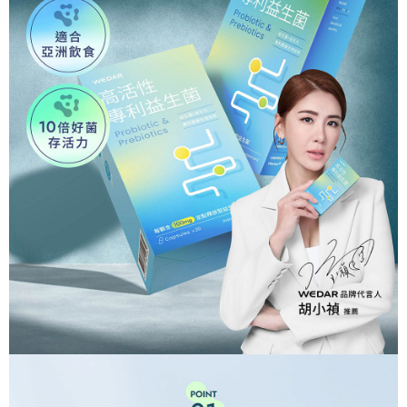
【7-11超商取貨】先付款
易，需依本服務之必要範圍內提供個人資料，並將交易相關給付款項請求債
每筆NT$85，滿NT$1,500(含以上)免運費
權轉讓予恩沛科技股份有限公司。
２．關於個人資料處理事宜，請瀏覽以下網址：
https://aftee.tw/terms/#terms3
【宅配到府】先付款
３．未成年的使用者請事先徵得法定代理人或監護人之同意方可使用
每筆NT$85，滿NT$1,500(含以上)免運費
「AFTEE先享後付」，若未經同意申辦者引起之損失，本公司不負相關責
任。
【宅配到府】貨到時付款
４．使用「AFTEE先享後付」時，將依據個別帳號之用戶狀況，依本公司即
時審查核予不同之上限額度；若仍有額度不足之情形，本公司將視審查結果
每筆NT$120，滿NT$1,500(含以上)免運費
請求用戶進行身份認證。
５．嚴禁一人註冊多個帳號或使用他人資訊註冊。若發現惡意使用之情形，
恩沛科技股份有限公司將有權停止該用戶之使用額度並採取法律行動。