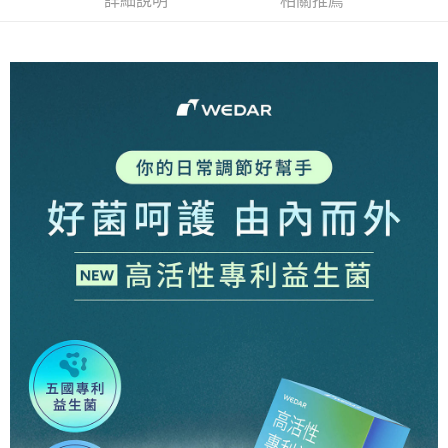
詳細說明
相關推薦
【大哥付你分期使用說明】
AFTEE先享後付
1.本服務由台灣大哥大提供，台灣大哥大用戶可立即使用無須另外申請。
2.付款方式選擇「大哥付你分期」，訂單成立後會自動跳轉到大哥付的交易
相關說明
流程，驗證手機門號後，選擇欲分期的期數、繳款截止日，確認付款後即完
【關於「AFTEE先享後付」】
成交易。
Hami Point
AFTEE先享後付是「在收到商品之後才付款」的支付方式。 讓您購物簡單
3.實際核准額度、可分期數及費用金額請依後續交易確認頁面所載為準。
便利好安心！
相關說明
4.訂單成立30分鐘內，如未前往確認交易或遇審核未通過，訂單將自動取
１．簡單：不需註冊會員、不需綁卡、不需儲值。
「Hami Point」為中華電信所提供之點數服務，可於會員專區綁定中華電信
消。如遇「轉專審核」未通過狀況，表示未達大哥付你分期系統評分，恕無
２．便利：只要手機號碼，簡訊認證，即可結帳。
ATM付款
會員帳號後，即可在購物車使用 Hami Point 折抵消費金額 (1點等於1元)。
法說明評估內容。
３．安心：先確認商品／服務後，再付款。
【繳款方式說明】
貨到付款
1.分期款項不併入電信帳單，「大哥付你分期」於每月結算日後寄送繳費提
【「AFTEE先享後付」結帳流程】
醒簡訊。
１．於結帳方式選擇「AFTEE先享後付」後，將跳轉至「AFTEE先享後付」
2.透過簡訊連結打開帳單後，可選擇「超商條碼／台灣大直營門市／銀行轉
結帳頁面，進行簡訊認證並確認金額後，即可完成結帳。
運送方式
帳／街口支付／iPASS MONEY」等通路繳費。
２．訂單成立數日內，您將收到繳費通知簡訊。
【全家超商】取貨時付款
３．收到繳費通知簡訊後14天內，點擊此簡訊中的連結，可透過四大超商／
【注意事項】
ATM／網路銀行／等多元方式進行付款，方視為交易完成。
每筆NT$85，滿NT$1,500(含以上)免運費
1.本服務係由「台灣大哥大股份有限公司」（以下簡稱本公司）所提供，讓
※ 請注意：結帳手續完成當下不需立刻繳費，但若您需要取消訂單，請聯絡
用戶於交易時，得透過本服務購買商品或服務，並由商店將買賣／分期付款
購買商品的店家。未經商家同意取消之訂單仍視為有效，需透過AFTEE先享
【全家超商取貨】先付款
買賣價金債權讓與本公司後，依約使用本公司帳單繳交帳款。
後付繳納相關費用。
2.基於同意付款使用「大哥付你分期」之契約關係目的，商店將以您的個人
每筆NT$85，滿NT$1,500(含以上)免運費
※ 交易是否成功請以「AFTEE先享後付 」之結帳頁面顯示為準，若有關於
資料（包含姓名、電話或地址）提供予台灣大哥大進項蒐集、處理及利用，
是否繳費成功／繳費後需取消欲退款等相關疑問，請聯繫「AFTEE先享後付
由本公司與您本人進行分期帳單所需資料之確認、核對及更正。
【7-11超商】取貨時付款
客戶支援中心」
https://netprotections.freshdesk.com/support/home
3.完整用戶服務條款，請詳閱以下連結：
https://oppay.tw/userRule
每筆NT$85，滿NT$1,500(含以上)免運費
【注意事項】
１．透過由恩沛科技股份有限公司提供之「AFTEE先享後付」服務完成之交