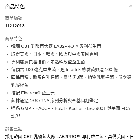
付款方式
商品特色
信用卡一次付款
商品編號
信用卡分期付款
11212013
3 期 0 利率 每期
NT$660
21家銀行
商品特色
6 期 0 利率 每期
NT$330
21家銀行
合作金庫商業銀行
第一商業銀行
韓國 CBT 乳酸菌大廠 LAB2PRO™ 專利益生菌
華南商業銀行
彰化商業銀行
12 期 0 利率 每期
NT$165
21家銀行
合作金庫商業銀行
第一商業銀行
取得美國、日本、韓國、歐盟與中國五國專利
上海商業儲蓄銀行
台北富邦商業銀行
華南商業銀行
彰化商業銀行
24 期 0 利率 每期
NT$82
20家銀行
合作金庫商業銀行
第一商業銀行
國泰世華商業銀行
兆豐國際商業銀行
專利雙層包埋技術，定點釋放型益生菌
上海商業儲蓄銀行
台北富邦商業銀行
華南商業銀行
彰化商業銀行
臺灣中小企業銀行
台中商業銀行
合作金庫商業銀行
第一商業銀行
每顆含 100 毫克益生菌，經 Intertek 檢驗菌數達 100 億
超商取貨付款
國泰世華商業銀行
兆豐國際商業銀行
上海商業儲蓄銀行
台北富邦商業銀行
匯豐（台灣）商業銀行
華泰商業銀行
華南商業銀行
彰化商業銀行
臺灣中小企業銀行
台中商業銀行
四株菌種：酪蛋白乳桿菌、雷特氏B菌、植物乳酸桿菌、鼠李糖
國泰世華商業銀行
兆豐國際商業銀行
聯邦商業銀行
遠東國際商業銀行
LINE Pay
上海商業儲蓄銀行
台北富邦商業銀行
匯豐（台灣）商業銀行
華泰商業銀行
乳酸桿菌
臺灣中小企業銀行
台中商業銀行
元大商業銀行
永豐商業銀行
兆豐國際商業銀行
臺灣中小企業銀行
聯邦商業銀行
遠東國際商業銀行
匯豐（台灣）商業銀行
華泰商業銀行
搭配 Fiberest® 益生元
Apple Pay
玉山商業銀行
星展（台灣）商業銀行
台中商業銀行
匯豐（台灣）商業銀行
元大商業銀行
永豐商業銀行
聯邦商業銀行
遠東國際商業銀行
菌株通過 16S rRNA 序列分析與全基因組鑑定
台新國際商業銀行
中國信託商業銀行
華泰商業銀行
聯邦商業銀行
玉山商業銀行
星展（台灣）商業銀行
街口支付
元大商業銀行
永豐商業銀行
台灣樂天信用卡公司
遠東國際商業銀行
元大商業銀行
通過 GMP、HACCP、Halal、Kosher、ISO 9001 與美國 FDA
台新國際商業銀行
中國信託商業銀行
玉山商業銀行
星展（台灣）商業銀行
永豐商業銀行
玉山商業銀行
認證
台灣樂天信用卡公司
悠遊付
台新國際商業銀行
中國信託商業銀行
星展（台灣）商業銀行
台新國際商業銀行
台灣樂天信用卡公司
中國信託商業銀行
台灣樂天信用卡公司
Google Pay
銷售重點
採用韓國 CBT 乳酸菌大廠 LAB2PRO™ 專利益生菌，具備美國、日