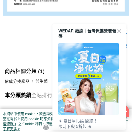
WEDAR 薇達｜台灣保健營養領
顯示電腦版詳細說明
導
客服
商品相關分類 (1)
依成分找產品
益生菌
本分類熱銷
全站排行
本網站中使用 cookie，欲查詢有關本網站使用 cookie 方式之詳情，及若您不希
熱門標籤
望在電腦上使用 cookie 時應如何變更電腦的 cookie 設定，請參閱本網站「
隱私
☀️ 夏日淨化論 開跑！
權條款
」之 Cookie 聲明。您繼續使用本網站即表示您同意本公司得按本網站使
限時下殺 5折起 🔥
用條款之 Cookie 聲明使用 cookie。
了解更多 >
最高回饋 25% 👛