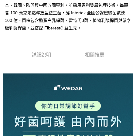
全盈+PAY
本、韓國、歐盟與中國五國專利，並採用專利雙層包埋技術。每顆
大哥付你分期
含 100 毫克定點釋放型益生菌，經 Intertek 全國公證檢驗菌數達
相關說明
100 億。菌株包含酪蛋白乳桿菌、雷特氏B菌、植物乳酸桿菌與鼠李
【大哥付你分期使用說明】
糖乳酸桿菌，並搭配 Fiberest® 益生元。
AFTEE先享後付
1.本服務由台灣大哥大提供，台灣大哥大用戶可立即使用無須另外申請。
2.付款方式選擇「大哥付你分期」，訂單成立後會自動跳轉到大哥付的交易
相關說明
流程，驗證手機門號後，選擇欲分期的期數、繳款截止日，確認付款後即完
【關於「AFTEE先享後付」】
成交易。
Hami Point
AFTEE先享後付是「在收到商品之後才付款」的支付方式。 讓您購物簡單
3.實際核准額度、可分期數及費用金額請依後續交易確認頁面所載為準。
詳細說明
相關推薦
便利好安心！
相關說明
4.訂單成立30分鐘內，如未前往確認交易或遇審核未通過，訂單將自動取
１．簡單：不需註冊會員、不需綁卡、不需儲值。
「Hami Point」為中華電信所提供之點數服務，可於會員專區綁定中華電信
消。如遇「轉專審核」未通過狀況，表示未達大哥付你分期系統評分，恕無
２．便利：只要手機號碼，簡訊認證，即可結帳。
ATM付款
會員帳號後，即可在購物車使用 Hami Point 折抵消費金額 (1點等於1元)。
法說明評估內容。
３．安心：先確認商品／服務後，再付款。
【繳款方式說明】
貨到付款
1.分期款項不併入電信帳單，「大哥付你分期」於每月結算日後寄送繳費提
【「AFTEE先享後付」結帳流程】
醒簡訊。
１．於結帳方式選擇「AFTEE先享後付」後，將跳轉至「AFTEE先享後付」
2.透過簡訊連結打開帳單後，可選擇「超商條碼／台灣大直營門市／銀行轉
結帳頁面，進行簡訊認證並確認金額後，即可完成結帳。
運送方式
帳／街口支付／iPASS MONEY」等通路繳費。
２．訂單成立數日內，您將收到繳費通知簡訊。
【全家超商】取貨時付款
３．收到繳費通知簡訊後14天內，點擊此簡訊中的連結，可透過四大超商／
【注意事項】
ATM／網路銀行／等多元方式進行付款，方視為交易完成。
每筆NT$85，滿NT$1,500(含以上)免運費
1.本服務係由「台灣大哥大股份有限公司」（以下簡稱本公司）所提供，讓
※ 請注意：結帳手續完成當下不需立刻繳費，但若您需要取消訂單，請聯絡
用戶於交易時，得透過本服務購買商品或服務，並由商店將買賣／分期付款
購買商品的店家。未經商家同意取消之訂單仍視為有效，需透過AFTEE先享
【全家超商取貨】先付款
買賣價金債權讓與本公司後，依約使用本公司帳單繳交帳款。
後付繳納相關費用。
2.基於同意付款使用「大哥付你分期」之契約關係目的，商店將以您的個人
每筆NT$85，滿NT$1,500(含以上)免運費
※ 交易是否成功請以「AFTEE先享後付 」之結帳頁面顯示為準，若有關於
資料（包含姓名、電話或地址）提供予台灣大哥大進項蒐集、處理及利用，