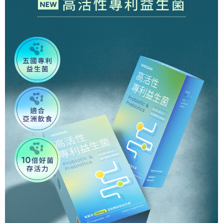
是否繳費成功／繳費後需取消欲退款等相關疑問，請聯繫「AFTEE先享後付
由本公司與您本人進行分期帳單所需資料之確認、核對及更正。
【7-11超商】取貨時付款
客戶支援中心」
https://netprotections.freshdesk.com/support/home
3.完整用戶服務條款，請詳閱以下連結：
https://oppay.tw/userRule
每筆NT$85，滿NT$1,500(含以上)免運費
【注意事項】
１．透過由恩沛科技股份有限公司提供之「AFTEE先享後付」服務完成之交
【7-11超商取貨】先付款
易，需依本服務之必要範圍內提供個人資料，並將交易相關給付款項請求債
每筆NT$85，滿NT$1,500(含以上)免運費
權轉讓予恩沛科技股份有限公司。
２．關於個人資料處理事宜，請瀏覽以下網址：
https://aftee.tw/terms/#terms3
【宅配到府】先付款
３．未成年的使用者請事先徵得法定代理人或監護人之同意方可使用
每筆NT$85，滿NT$1,500(含以上)免運費
「AFTEE先享後付」，若未經同意申辦者引起之損失，本公司不負相關責
任。
【宅配到府】貨到時付款
４．使用「AFTEE先享後付」時，將依據個別帳號之用戶狀況，依本公司即
時審查核予不同之上限額度；若仍有額度不足之情形，本公司將視審查結果
每筆NT$120，滿NT$1,500(含以上)免運費
請求用戶進行身份認證。
５．嚴禁一人註冊多個帳號或使用他人資訊註冊。若發現惡意使用之情形，
恩沛科技股份有限公司將有權停止該用戶之使用額度並採取法律行動。