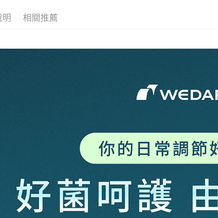
【繳款方
貨到付款
1.分期款
【「AFT
說明
相關推薦
醒簡訊。
１．於結帳
2.透過簡
付」結帳
運送方式
帳／街口支
２．訂單
３．收到繳
【全家超
【注意事
／ATM／
1.本服務
※ 請注意
每筆NT$8
用戶於交
絡購買商品
款買賣價
先享後付
【全家超
2.基於同
※ 交易是
每筆NT$8
資料（包
是否繳費成
用，由本
付客戶支
3.完整用
【7-11
【注意事
每筆NT$8
１．透過由
交易，需
【7-11
求債權轉
每筆NT$8
２．關於
https://aft
【宅配到
３．未成
「AFTE
每筆NT$8
任。
４．使用「
【宅配到
即時審查