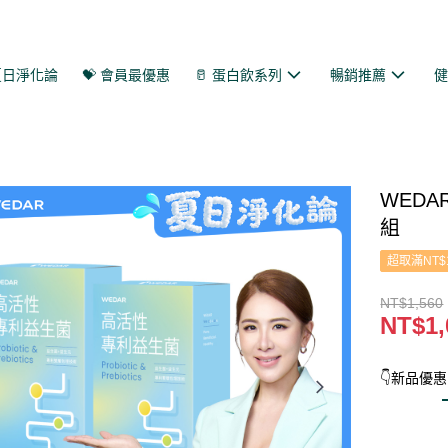
 夏日淨化論
💝 會員最優惠
🥛 蛋白飲系列
暢銷推薦
WEDA
組
超取滿NT$
NT$1,560
NT$1,
👇新品優惠