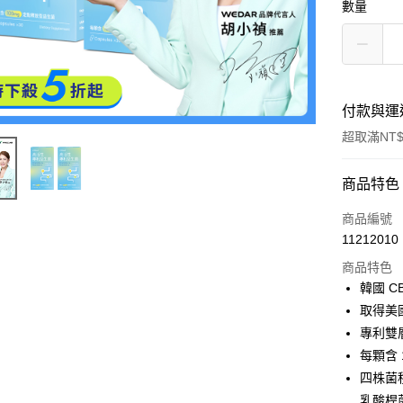
數量
付款與運
超取滿NT$
付款方式
商品特色
信用卡一
商品編號
11212010
信用卡分
商品特色
3 期 
韓國 C
6 期 
合作金
取得美
華南商
12 期
專利雙
合作金
上海商
華南商
每顆含 
24 期
合作金
國泰世
上海商
四株菌
華南商
臺灣中
合作金
超商取貨
國泰世
上海商
乳酸桿
匯豐（