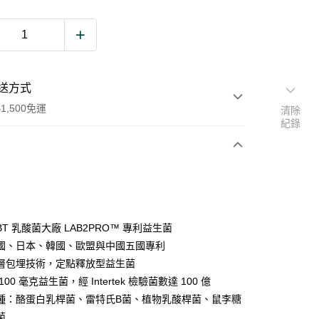
送方式
1,500免運
清除
紀錄
次付款
期付款
0 利率 每期
NT$360
21家銀行
BT 乳酸菌大廠 LAB2PRO™ 專利益生菌
0 利率 每期
NT$180
21家銀行
庫商業銀行
第一商業銀行
國、日本、韓國、歐盟與中國五國專利
業銀行
彰化商業銀行
 0 利率 每期
NT$90
21家銀行
層包埋技術，定點釋放型益生菌
庫商業銀行
第一商業銀行
業儲蓄銀行
台北富邦商業銀行
業銀行
彰化商業銀行
100 毫克益生菌，經 Intertek 檢驗菌數達 100 億
 0 利率 每期
NT$45
20家銀行
庫商業銀行
第一商業銀行
華商業銀行
兆豐國際商業銀行
業儲蓄銀行
台北富邦商業銀行
種：酪蛋白乳桿菌、雷特氏B菌、植物乳酸桿菌、鼠李糖
業銀行
彰化商業銀行
小企業銀行
台中商業銀行
庫商業銀行
第一商業銀行
付款
華商業銀行
兆豐國際商業銀行
業儲蓄銀行
台北富邦商業銀行
菌
台灣）商業銀行
華泰商業銀行