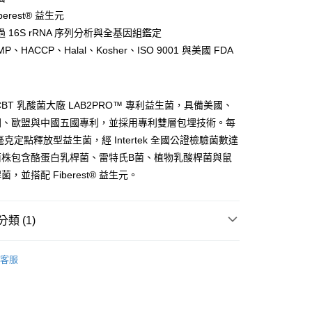
業銀行
彰化商業銀行
小企業銀行
台中商業銀行
華商業銀行
兆豐國際商業銀行
業銀行
遠東國際商業銀行
berest® 益生元
業儲蓄銀行
台北富邦商業銀行
台灣）商業銀行
華泰商業銀行
小企業銀行
台中商業銀行
業銀行
永豐商業銀行
際商業銀行
臺灣中小企業銀行
 16S rRNA 序列分析與全基因組鑑定
業銀行
遠東國際商業銀行
台灣）商業銀行
華泰商業銀行
業銀行
星展（台灣）商業銀行
業銀行
匯豐（台灣）商業銀行
業銀行
永豐商業銀行
P、HACCP、Halal、Kosher、ISO 9001 與美國 FDA
業銀行
遠東國際商業銀行
際商業銀行
中國信託商業銀行
業銀行
聯邦商業銀行
業銀行
星展（台灣）商業銀行
業銀行
永豐商業銀行
天信用卡公司
際商業銀行
元大商業銀行
際商業銀行
中國信託商業銀行
業銀行
星展（台灣）商業銀行
業銀行
玉山商業銀行
天信用卡公司
際商業銀行
中國信託商業銀行
台灣）商業銀行
台新國際商業銀行
CBT 乳酸菌大廠 LAB2PRO™ 專利益生菌，具備美國、
天信用卡公司
託商業銀行
台灣樂天信用卡公司
y
國、歐盟與中國五國專利，並採用專利雙層包埋技術。每
 毫克定點釋放型益生菌，經 Intertek 全國公證檢驗菌數達
。菌株包含酪蛋白乳桿菌、雷特氏B菌、植物乳酸桿菌與鼠
分期
，並搭配 Fiberest® 益生元。
你分期使用說明】
享後付
由台灣大哥大提供，台灣大哥大用戶可立即使用無須另外申請。
類 (1)
式選擇「大哥付你分期」，訂單成立後會自動跳轉到大哥付的交易
證手機門號後，選擇欲分期的期數、繳款截止日，確認付款後即
FTEE先享後付」】
產品
益生菌
t
。
先享後付是「在收到商品之後才付款」的支付方式。 讓您購物簡單
客服
准額度、可分期數及費用金額請依後續交易確認頁面所載為準。
心！
立30分鐘內，如未前往確認交易或遇審核未通過，訂單將自動取
：不需註冊會員、不需綁卡、不需儲值。
 Point」為中華電信所提供之點數服務，可於會員專區綁定中華電
「轉專審核」未通過狀況，表示未達大哥付你分期系統評分，恕
：只要手機號碼，簡訊認證，即可結帳。
，即可在購物車使用 Hami Point 折抵消費金額 (1點等於1
評估內容。
：先確認商品／服務後，再付款。