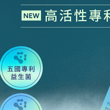
每筆NT$1
結果請求
５．嚴禁
形，恩沛
動。