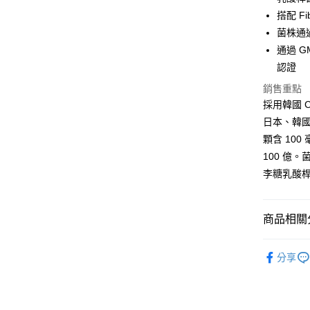
華南商
臺灣中
國泰世
聯邦商
搭配 Fi
LINE Pay
上海商
匯豐（
臺灣中
元大商
兆豐國
菌株通過
聯邦商
匯豐（
Apple Pay
玉山商
台中商
元大商
通過 GM
聯邦商
台新國
華泰商
玉山商
街口支付
認證
元大商
台灣樂
遠東國
台新國
玉山商
銷售重點
永豐商
台灣樂
悠遊付
台新國
星展（
採用韓國 
台灣樂
中國信
Google Pa
日本、韓
顆含 100
全盈+PAY
100 億
大哥付你
李糖乳酸桿菌
相關說明
【大哥付
AFTEE先
1.本服務
商品相關分
2.付款方
相關說明
流程，驗
【關於「A
依成分找
Hami Poin
完成交易
AFTEE
分享
3.實際核
便利好安
相關說明
4.訂單成
１．簡單
「Hami
消。如遇
ATM付款
２．便利
信會員帳號後
無法說明
３．安心
元)。