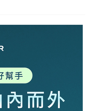
式說明】
項不併入電信帳單，「大哥付你分期」於每月結算日後寄送繳費提
EE先享後付」結帳流程】
方式選擇「AFTEE先享後付」後，將跳轉至「AFTEE先享後
訊連結打開帳單後，可選擇「超商條碼／台灣大直營門市／銀行轉
頁面，進行簡訊認證並確認金額後，即可完成結帳。
付／iPASS MONEY」等通路繳費。
成立數日內，您將收到繳費通知簡訊。
費通知簡訊後14天內，點擊此簡訊中的連結，可透過四大超商
商】取貨時付款
項】
網路銀行／等多元方式進行付款，方視為交易完成。
係由「台灣大哥大股份有限公司」（以下簡稱本公司）所提供，讓
：結帳手續完成當下不需立刻繳費，但若您需要取消訂單，請聯
5，滿NT$1,500(含以上)免運費
易時，得透過本服務購買商品或服務，並由商店將買賣／分期付
的店家。未經商家同意取消之訂單仍視為有效，需透過AFTEE
金債權讓與本公司後，依約使用本公司帳單繳交帳款。
繳納相關費用。
商取貨】先付款
意付款使用「大哥付你分期」之契約關係目的，商店將以您的個人
否成功請以「AFTEE先享後付 」之結帳頁面顯示為準，若有關於
5，滿NT$1,500(含以上)免運費
含姓名、電話或地址）提供予台灣大哥大進項蒐集、處理及利
功／繳費後需取消欲退款等相關疑問，請聯繫「AFTEE先享後
公司與您本人進行分期帳單所需資料之確認、核對及更正。
援中心」
https://netprotections.freshdesk.com/support/home
戶服務條款，請詳閱以下連結：
https://oppay.tw/userRule
超商】取貨時付款
項】
5，滿NT$1,500(含以上)免運費
恩沛科技股份有限公司提供之「AFTEE先享後付」服務完成之
依本服務之必要範圍內提供個人資料，並將交易相關給付款項請
超商取貨】先付款
讓予恩沛科技股份有限公司。
5，滿NT$1,500(含以上)免運費
個人資料處理事宜，請瀏覽以下網址：
ee.tw/terms/#terms3
府】先付款
年的使用者請事先徵得法定代理人或監護人之同意方可使用
E先享後付」，若未經同意申辦者引起之損失，本公司不負相關責
5，滿NT$1,500(含以上)免運費
AFTEE先享後付」時，將依據個別帳號之用戶狀況，依本公司
府】貨到時付款
核予不同之上限額度；若仍有額度不足之情形，本公司將視審查