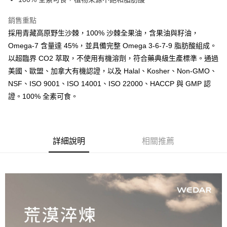
台灣樂天信用卡公司
中國信託商業銀行
台灣樂天信用卡公司
Google Pay
銷售重點
全盈+PAY
採用青藏高原野生沙棘，100% 沙棘全果油，含果油與籽油，
大哥付你分期
Omega-7 含量達 45%，並具備完整 Omega 3-6-7-9 脂肪酸組成。
相關說明
以超臨界 CO2 萃取，不使用有機溶劑，符合藥典級生產標準。通過
【大哥付你分期使用說明】
美國、歐盟、加拿大有機認證，以及 Halal、Kosher、Non-GMO、
AFTEE先享後付
1.本服務由台灣大哥大提供，台灣大哥大用戶可立即使用無須另外申請。
NSF、ISO 9001、ISO 14001、ISO 22000、HACCP 與 GMP 認
2.付款方式選擇「大哥付你分期」，訂單成立後會自動跳轉到大哥付的交易
相關說明
流程，驗證手機門號後，選擇欲分期的期數、繳款截止日，確認付款後即完
證。100% 全素可食。
【關於「AFTEE先享後付」】
成交易。
Hami Point
AFTEE先享後付是「在收到商品之後才付款」的支付方式。 讓您購物簡單
3.實際核准額度、可分期數及費用金額請依後續交易確認頁面所載為準。
便利好安心！
相關說明
4.訂單成立30分鐘內，如未前往確認交易或遇審核未通過，訂單將自動取
１．簡單：不需註冊會員、不需綁卡、不需儲值。
「Hami Point」為中華電信所提供之點數服務，可於會員專區綁定中華電信
消。如遇「轉專審核」未通過狀況，表示未達大哥付你分期系統評分，恕無
２．便利：只要手機號碼，簡訊認證，即可結帳。
ATM付款
會員帳號後，即可在購物車使用 Hami Point 折抵消費金額 (1點等於1元)。
法說明評估內容。
詳細說明
相關推薦
３．安心：先確認商品／服務後，再付款。
【繳款方式說明】
貨到付款
1.分期款項不併入電信帳單，「大哥付你分期」於每月結算日後寄送繳費提
【「AFTEE先享後付」結帳流程】
醒簡訊。
１．於結帳方式選擇「AFTEE先享後付」後，將跳轉至「AFTEE先享後付」
2.透過簡訊連結打開帳單後，可選擇「超商條碼／台灣大直營門市／銀行轉
結帳頁面，進行簡訊認證並確認金額後，即可完成結帳。
運送方式
帳／街口支付／iPASS MONEY」等通路繳費。
２．訂單成立數日內，您將收到繳費通知簡訊。
【全家超商】取貨時付款
３．收到繳費通知簡訊後14天內，點擊此簡訊中的連結，可透過四大超商／
【注意事項】
ATM／網路銀行／等多元方式進行付款，方視為交易完成。
每筆NT$85，滿NT$1,500(含以上)免運費
1.本服務係由「台灣大哥大股份有限公司」（以下簡稱本公司）所提供，讓
※ 請注意：結帳手續完成當下不需立刻繳費，但若您需要取消訂單，請聯絡
用戶於交易時，得透過本服務購買商品或服務，並由商店將買賣／分期付款
購買商品的店家。未經商家同意取消之訂單仍視為有效，需透過AFTEE先享