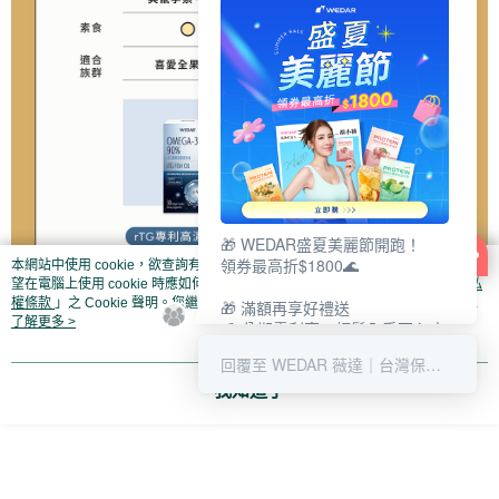
🎁 WEDAR盛夏美麗節開跑！
領券最高折$1800🌊
本網站中使用 cookie，欲查詢有關本網站使用 cookie 方式之詳情，及若您不希
望在電腦上使用 cookie 時應如何變更電腦的 cookie 設定，請參閱本網站「
隱私
權條款
」之 Cookie 聲明。您繼續使用本網站即表示您同意本公司得按本網站使
🎁 滿額再享好禮送
用條款之 Cookie 聲明使用 cookie。
了解更多 >
💳 分期零利率，輕鬆入手不心疼
回覆至 WEDAR 薇達｜台灣保健營養領導
我知道了