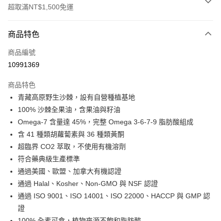
超取滿NT$1,500免運
付款方式
商品特色
信用卡一次付款
商品編號
信用卡分期付款
10991369
3 期 0 利率 每期
NT$626
21家銀行
商品特色
6 期 0 利率 每期
NT$313
21家銀行
合作金庫商業銀行
第一商業銀行
青藏高原野生沙棘，設有自營種植基地
華南商業銀行
彰化商業銀行
12 期 0 利率 每期
NT$156
21家銀行
合作金庫商業銀行
第一商業銀行
100% 沙棘全果油，含果油與籽油
上海商業儲蓄銀行
台北富邦商業銀行
華南商業銀行
彰化商業銀行
24 期 0 利率 每期
NT$78
20家銀行
合作金庫商業銀行
第一商業銀行
國泰世華商業銀行
兆豐國際商業銀行
Omega-7 含量達 45%，完整 Omega 3-6-7-9 脂肪酸組成
上海商業儲蓄銀行
台北富邦商業銀行
華南商業銀行
彰化商業銀行
臺灣中小企業銀行
台中商業銀行
合作金庫商業銀行
第一商業銀行
含 41 種類胡蘿蔔素與 36 種類黃酮
超商取貨付款
國泰世華商業銀行
兆豐國際商業銀行
上海商業儲蓄銀行
台北富邦商業銀行
匯豐（台灣）商業銀行
華泰商業銀行
華南商業銀行
彰化商業銀行
臺灣中小企業銀行
台中商業銀行
超臨界 CO2 萃取，不使用有機溶劑
國泰世華商業銀行
兆豐國際商業銀行
聯邦商業銀行
遠東國際商業銀行
LINE Pay
上海商業儲蓄銀行
台北富邦商業銀行
匯豐（台灣）商業銀行
華泰商業銀行
符合藥典級生產標準
臺灣中小企業銀行
台中商業銀行
元大商業銀行
永豐商業銀行
兆豐國際商業銀行
臺灣中小企業銀行
聯邦商業銀行
遠東國際商業銀行
匯豐（台灣）商業銀行
華泰商業銀行
通過美國、歐盟、加拿大有機認證
Apple Pay
玉山商業銀行
星展（台灣）商業銀行
台中商業銀行
匯豐（台灣）商業銀行
元大商業銀行
永豐商業銀行
聯邦商業銀行
遠東國際商業銀行
通過 Halal、Kosher、Non-GMO 與 NSF 認證
台新國際商業銀行
中國信託商業銀行
華泰商業銀行
聯邦商業銀行
玉山商業銀行
星展（台灣）商業銀行
街口支付
元大商業銀行
永豐商業銀行
台灣樂天信用卡公司
遠東國際商業銀行
元大商業銀行
通過 ISO 9001、ISO 14001、ISO 22000、HACCP 與 GMP 認
台新國際商業銀行
中國信託商業銀行
玉山商業銀行
星展（台灣）商業銀行
永豐商業銀行
玉山商業銀行
證
台灣樂天信用卡公司
悠遊付
台新國際商業銀行
中國信託商業銀行
星展（台灣）商業銀行
台新國際商業銀行
100% 全素可食，植物來源不飽和脂肪酸