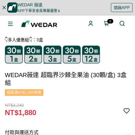
WEDAR 薇達
開啟APP
APP下單享會員專屬優惠📱
0
👇多入優惠組👇：3盒
WEDAR薇達 超臨界沙棘全果油 (30顆/盒) 3盒
組
超取滿NT$1,500免運
NT$3,240
NT$1,880
付款與運送方式