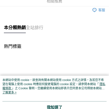
相關推薦
大哥付你分期
相關說明
客服
【大哥付你分期使用說明】
AFTEE先享後付
1.本服務由台灣大哥大提供，台灣大哥大用戶可立即使用無須另外申請。
2.付款方式選擇「大哥付你分期」，訂單成立後會自動跳轉到大哥付的交易
相關說明
本分類熱銷
全站排行
流程，驗證手機門號後，選擇欲分期的期數、繳款截止日，確認付款後即完
【關於「AFTEE先享後付」】
成交易。
Hami Point
AFTEE先享後付是「在收到商品之後才付款」的支付方式。 讓您購物簡單
3.實際核准額度、可分期數及費用金額請依後續交易確認頁面所載為準。
便利好安心！
相關說明
4.訂單成立30分鐘內，如未前往確認交易或遇審核未通過，訂單將自動取
１．簡單：不需註冊會員、不需綁卡、不需儲值。
「Hami Point」為中華電信所提供之點數服務，可於會員專區綁定中華電信
消。如遇「轉專審核」未通過狀況，表示未達大哥付你分期系統評分，恕無
熱門標籤
２．便利：只要手機號碼，簡訊認證，即可結帳。
ATM付款
會員帳號後，即可在購物車使用 Hami Point 折抵消費金額 (1點等於1元)。
法說明評估內容。
３．安心：先確認商品／服務後，再付款。
【繳款方式說明】
貨到付款
1.分期款項不併入電信帳單，「大哥付你分期」於每月結算日後寄送繳費提
【「AFTEE先享後付」結帳流程】
醒簡訊。
１．於結帳方式選擇「AFTEE先享後付」後，將跳轉至「AFTEE先享後付」
2.透過簡訊連結打開帳單後，可選擇「超商條碼／台灣大直營門市／銀行轉
結帳頁面，進行簡訊認證並確認金額後，即可完成結帳。
運送方式
帳／街口支付／iPASS MONEY」等通路繳費。
２．訂單成立數日內，您將收到繳費通知簡訊。
【全家超商】取貨時付款
３．收到繳費通知簡訊後14天內，點擊此簡訊中的連結，可透過四大超商／
本網站中使用 cookie，欲查詢有關本網站使用 cookie 方式之詳情，及若您不希
【注意事項】
ATM／網路銀行／等多元方式進行付款，方視為交易完成。
每筆NT$85，滿NT$1,500(含以上)免運費
望在電腦上使用 cookie 時應如何變更電腦的 cookie 設定，請參閱本網站「
隱私
1.本服務係由「台灣大哥大股份有限公司」（以下簡稱本公司）所提供，讓
※ 請注意：結帳手續完成當下不需立刻繳費，但若您需要取消訂單，請聯絡
權條款
」之 Cookie 聲明。您繼續使用本網站即表示您同意本公司得按本網站使
用戶於交易時，得透過本服務購買商品或服務，並由商店將買賣／分期付款
購買商品的店家。未經商家同意取消之訂單仍視為有效，需透過AFTEE先享
用條款之 Cookie 聲明使用 cookie。
了解更多 >
【全家超商取貨】先付款
買賣價金債權讓與本公司後，依約使用本公司帳單繳交帳款。
後付繳納相關費用。
2.基於同意付款使用「大哥付你分期」之契約關係目的，商店將以您的個人
每筆NT$85，滿NT$1,500(含以上)免運費
※ 交易是否成功請以「AFTEE先享後付 」之結帳頁面顯示為準，若有關於
資料（包含姓名、電話或地址）提供予台灣大哥大進項蒐集、處理及利用，
是否繳費成功／繳費後需取消欲退款等相關疑問，請聯繫「AFTEE先享後付
由本公司與您本人進行分期帳單所需資料之確認、核對及更正。
我知道了
【7-11超商】取貨時付款
客戶支援中心」
https://netprotections.freshdesk.com/support/home