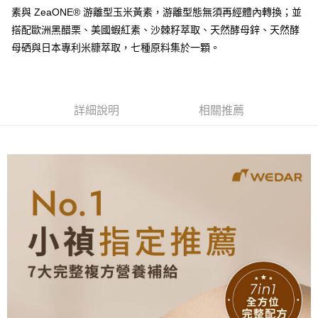
全盈+PAY
素與 ZeaONE® 游離型玉米黃素，游離型態無須再經體內轉換；並
大哥付你分期
搭配歐洲黑醋栗、美國蝦紅素、沙棘籽萃取、天然酵母鋅、天然酵
相關說明
母硒與日本專利米糠萃取，七種原料集於一顆。
【大哥付你分期使用說明】
AFTEE先享後付
1.本服務由台灣大哥大提供，台灣大哥大用戶可立即使用無須另外申請。
2.付款方式選擇「大哥付你分期」，訂單成立後會自動跳轉到大哥付的交易
相關說明
流程，驗證手機門號後，選擇欲分期的期數、繳款截止日，確認付款後即完
【關於「AFTEE先享後付」】
詳細說明
相關推薦
成交易。
Hami Point
AFTEE先享後付是「在收到商品之後才付款」的支付方式。 讓您購物簡單
3.實際核准額度、可分期數及費用金額請依後續交易確認頁面所載為準。
便利好安心！
相關說明
4.訂單成立30分鐘內，如未前往確認交易或遇審核未通過，訂單將自動取
１．簡單：不需註冊會員、不需綁卡、不需儲值。
「Hami Point」為中華電信所提供之點數服務，可於會員專區綁定中華電信
消。如遇「轉專審核」未通過狀況，表示未達大哥付你分期系統評分，恕無
２．便利：只要手機號碼，簡訊認證，即可結帳。
ATM付款
會員帳號後，即可在購物車使用 Hami Point 折抵消費金額 (1點等於1元)。
法說明評估內容。
３．安心：先確認商品／服務後，再付款。
【繳款方式說明】
貨到付款
1.分期款項不併入電信帳單，「大哥付你分期」於每月結算日後寄送繳費提
【「AFTEE先享後付」結帳流程】
醒簡訊。
１．於結帳方式選擇「AFTEE先享後付」後，將跳轉至「AFTEE先享後付」
2.透過簡訊連結打開帳單後，可選擇「超商條碼／台灣大直營門市／銀行轉
結帳頁面，進行簡訊認證並確認金額後，即可完成結帳。
運送方式
帳／街口支付／iPASS MONEY」等通路繳費。
２．訂單成立數日內，您將收到繳費通知簡訊。
【全家超商】取貨時付款
３．收到繳費通知簡訊後14天內，點擊此簡訊中的連結，可透過四大超商／
【注意事項】
ATM／網路銀行／等多元方式進行付款，方視為交易完成。
每筆NT$85，滿NT$1,500(含以上)免運費
1.本服務係由「台灣大哥大股份有限公司」（以下簡稱本公司）所提供，讓
※ 請注意：結帳手續完成當下不需立刻繳費，但若您需要取消訂單，請聯絡
用戶於交易時，得透過本服務購買商品或服務，並由商店將買賣／分期付款
購買商品的店家。未經商家同意取消之訂單仍視為有效，需透過AFTEE先享
【全家超商取貨】先付款
買賣價金債權讓與本公司後，依約使用本公司帳單繳交帳款。
後付繳納相關費用。
2.基於同意付款使用「大哥付你分期」之契約關係目的，商店將以您的個人
每筆NT$85，滿NT$1,500(含以上)免運費
※ 交易是否成功請以「AFTEE先享後付 」之結帳頁面顯示為準，若有關於
資料（包含姓名、電話或地址）提供予台灣大哥大進項蒐集、處理及利用，