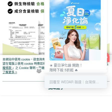
本網站中使用 cookie，欲查詢有關本網站使用 cookie 方式之詳情，及若您不希
望在電腦上使用 cookie 時應如何變更電腦的 cookie 設定，請參閱本網站「
隱私
☀️ 夏日淨化論 開跑！
權條款
」之 Cookie 聲明。您繼續使用本網站即表示您同意本公司得按本網站使
限時下殺 5折起 🔥
用條款之 Cookie 聲明使用 cookie。
了解更多 >
最高回饋 25% 👛
清爽補給趁現在 💚
回覆至 WEDAR 薇達｜台灣保健營養領導
我知道了