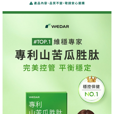
是否繳費成功／繳費後需取消欲退款等相關疑問，請聯繫「AFTEE先享後付
由本公司與您本人進行分期帳單所需資料之確認、核對及更正。
【7-11超商】取貨時付款
客戶支援中心」
https://netprotections.freshdesk.com/support/home
3.完整用戶服務條款，請詳閱以下連結：
https://oppay.tw/userRule
每筆NT$85，滿NT$1,500(含以上)免運費
【注意事項】
１．透過由恩沛科技股份有限公司提供之「AFTEE先享後付」服務完成之交
【7-11超商取貨】先付款
易，需依本服務之必要範圍內提供個人資料，並將交易相關給付款項請求債
每筆NT$85，滿NT$1,500(含以上)免運費
權轉讓予恩沛科技股份有限公司。
２．關於個人資料處理事宜，請瀏覽以下網址：
https://aftee.tw/terms/#terms3
【宅配到府】先付款
３．未成年的使用者請事先徵得法定代理人或監護人之同意方可使用
每筆NT$85，滿NT$1,500(含以上)免運費
「AFTEE先享後付」，若未經同意申辦者引起之損失，本公司不負相關責
任。
【宅配到府】貨到時付款
４．使用「AFTEE先享後付」時，將依據個別帳號之用戶狀況，依本公司即
時審查核予不同之上限額度；若仍有額度不足之情形，本公司將視審查結果
每筆NT$120，滿NT$1,500(含以上)免運費
請求用戶進行身份認證。
５．嚴禁一人註冊多個帳號或使用他人資訊註冊。若發現惡意使用之情形，
恩沛科技股份有限公司將有權停止該用戶之使用額度並採取法律行動。