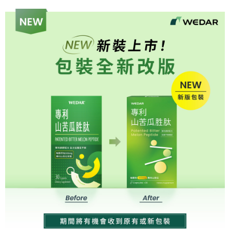
全盈+PAY
大哥付你分期
相關說明
【大哥付你分期使用說明】
AFTEE先享後付
1.本服務由台灣大哥大提供，台灣大哥大用戶可立即使用無須另外申請。
2.付款方式選擇「大哥付你分期」，訂單成立後會自動跳轉到大哥付的交易
相關說明
流程，驗證手機門號後，選擇欲分期的期數、繳款截止日，確認付款後即完
【關於「AFTEE先享後付」】
成交易。
Hami Point
AFTEE先享後付是「在收到商品之後才付款」的支付方式。 讓您購物簡單
3.實際核准額度、可分期數及費用金額請依後續交易確認頁面所載為準。
便利好安心！
相關說明
4.訂單成立30分鐘內，如未前往確認交易或遇審核未通過，訂單將自動取
１．簡單：不需註冊會員、不需綁卡、不需儲值。
「Hami Point」為中華電信所提供之點數服務，可於會員專區綁定中華電信
消。如遇「轉專審核」未通過狀況，表示未達大哥付你分期系統評分，恕無
２．便利：只要手機號碼，簡訊認證，即可結帳。
ATM付款
會員帳號後，即可在購物車使用 Hami Point 折抵消費金額 (1點等於1元)。
法說明評估內容。
３．安心：先確認商品／服務後，再付款。
【繳款方式說明】
貨到付款
1.分期款項不併入電信帳單，「大哥付你分期」於每月結算日後寄送繳費提
【「AFTEE先享後付」結帳流程】
醒簡訊。
１．於結帳方式選擇「AFTEE先享後付」後，將跳轉至「AFTEE先享後付」
2.透過簡訊連結打開帳單後，可選擇「超商條碼／台灣大直營門市／銀行轉
結帳頁面，進行簡訊認證並確認金額後，即可完成結帳。
運送方式
帳／街口支付／iPASS MONEY」等通路繳費。
２．訂單成立數日內，您將收到繳費通知簡訊。
【全家超商】取貨時付款
３．收到繳費通知簡訊後14天內，點擊此簡訊中的連結，可透過四大超商／
【注意事項】
ATM／網路銀行／等多元方式進行付款，方視為交易完成。
每筆NT$85，滿NT$1,500(含以上)免運費
1.本服務係由「台灣大哥大股份有限公司」（以下簡稱本公司）所提供，讓
※ 請注意：結帳手續完成當下不需立刻繳費，但若您需要取消訂單，請聯絡
用戶於交易時，得透過本服務購買商品或服務，並由商店將買賣／分期付款
購買商品的店家。未經商家同意取消之訂單仍視為有效，需透過AFTEE先享
【全家超商取貨】先付款
買賣價金債權讓與本公司後，依約使用本公司帳單繳交帳款。
後付繳納相關費用。
2.基於同意付款使用「大哥付你分期」之契約關係目的，商店將以您的個人
每筆NT$85，滿NT$1,500(含以上)免運費
※ 交易是否成功請以「AFTEE先享後付 」之結帳頁面顯示為準，若有關於
資料（包含姓名、電話或地址）提供予台灣大哥大進項蒐集、處理及利用，